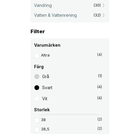
s
ä
Vandring
(30)
e
r
t
:
Vatten & Vattenrening
(32)
v
1
a
r
0
:
4
Filter
1
4
5
k
Varumärken
9
r
8
.
Altra
(4)
k
r
.
Färg
(1)
Grå
(4)
Svart
(4)
Vit
Storlek
38
(2)
38,5
(2)