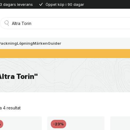
3 dagars leverans
Öppet köp i 90 dagar
Produktsökning
Packning
Löpning
Märken
Guider
ltra Torin"
Sortera
a 4 resultat
efter
senaste
%
-23%