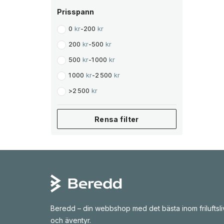
Prisspann
0
kr
-
200
kr
200
kr
-
500
kr
500
kr
-
1 000
kr
1 000
kr
-
2 500
kr
>
2 500
kr
Rensa filter
Beredd – din webbshop med det bästa inom friluftsli
och äventyr.