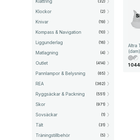
Klättring
(32)
Klockor
(2)
S
Knivar
(19)
Kompass & Navigation
(10)
Liggunderlag
(16)
Altra
(dam
Matlagning
(4)
Outlet
(414)
D
D
1 04
e
e
Pannlampor & Belysning
(65)
t
t
u
n
r
u
REA
(362)
s
v
p
a
Ryggsäckar & Packning
(551)
r
r
u
a
n
n
Skor
(971)
g
d
l
e
Sovsäckar
(1)
i
p
g
r
Tält
(31)
a
i
p
s
r
e
Träningstillbehör
(5)
i
t