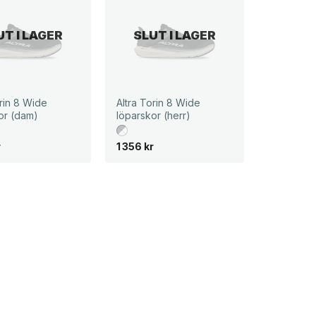
UT I LAGER
SLUT I LAGER
orin 8 Wide
Altra Torin 8 Wide
or (dam)
löparskor (herr)
r
1 356
kr