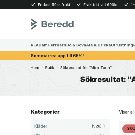
Skip
Endast 59kr frakt
Fraktfritt vid 699kr
1–
to
content
REA
Dam
Herr
Barn
Bo & Sova
Äta & Dricka
Utrustning
Sommarrea upp till 65%!
Hem
/
Butik
/
Sökresultat för ”Altra Torin”
Sökresultat: "A
Kategorier
Visar all
Kläder
(528)
-35