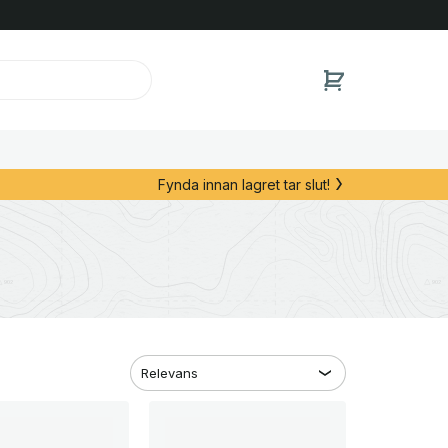
Fynda innan lagret tar slut!