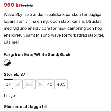
990
kr
Det
Det
1 285
kr
ursprungliga
nuvarande
Wave Skyrise 5 är den idealiska löparskon för dagliga
priset
priset
löpare som vill ha en mjuk och stabil känsla. Utrustad
var:
är:
med Mizuno enerzy core för mjuk dämpning och hög
1
990 kr.
285 kr.
energiretur, samt Mizuno wave för förbättrad stabilitet.
Läs mer
Färg
: Iron Gate/White Sand/Black
Storlek
: 37
37
38
38,5
39
40
40,5
1 i lager
Glöm inte att lägga till