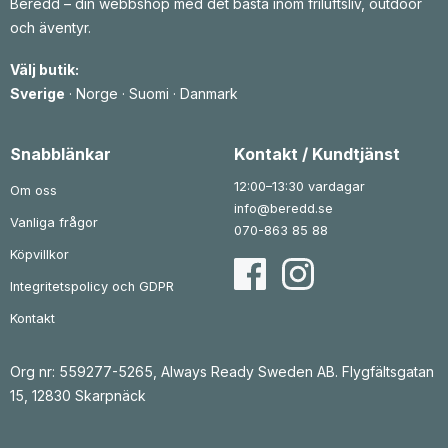
p
s
p
s
Beredd – din webbshop med det bästa inom friluftsliv, outdoor
r
e
r
e
och äventyr.
i
t
i
t
s
ä
s
ä
e
r
e
r
Välj butik:
t
:
t
:
v
1
v
1
Sverige
·
Norge
·
Suomi
·
Danmark
a
4
a
9
r
4
r
3
:
:
1
k
2
k
Snabblänkar
Kontakt / Kundtjänst
8
r
5
r
7
.
0
.
12:00–13:30 vardagar
Om oss
k
k
info@beredd.se
r
r
Vanliga frågor
.
.
070-863 85 88
Köpvillkor
Integritetspolicy och GDPR
Kontakt
Org nr: 559277-5265, Always Ready Sweden AB. Flygfältsgatan
15, 12830 Skarpnäck