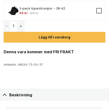
3-pack löparstrumpor - 38-42
99
kr
149
kr
Mizuno Wave Skyrise 5 löparskor (dam) mängd
Lägg till i varukorg
Denna vara kommer med FRI FRAKT
Artikelnr:
AW24-73-SV-37
Beskrivning