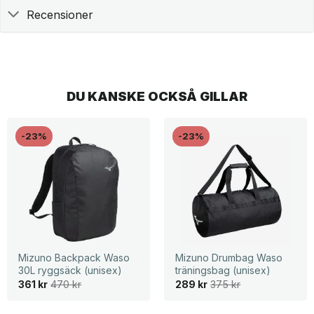
Recensioner
DU KANSKE OCKSÅ GILLAR
-23%
-23%
Mizuno Backpack Waso
Mizuno Drumbag Waso
30L ryggsäck (unisex)
träningsbag (unisex)
D
D
D
D
361
kr
470
kr
289
kr
375
kr
e
e
e
e
t
t
t
t
u
n
u
n