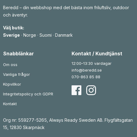
Beredd – din webbshop med det bästa inom friluftsliv, outdoor
och äventyr.
Välj butik:
Sverige
·
Norge
·
Suomi
·
Danmark
Snabblänkar
Kontakt / Kundtjänst
12:00–13:30 vardagar
Om oss
info@beredd.se
Vanliga frågor
070-863 85 88
Köpvillkor
Integritetspolicy och GDPR
Kontakt
Org nr: 559277-5265, Always Ready Sweden AB. Flygfältsgatan
15, 12830 Skarpnäck