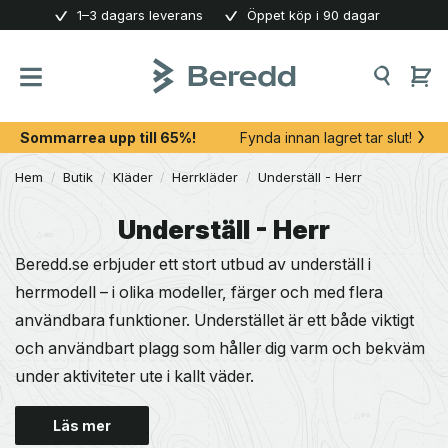
Skip
1–3 dagars leverans
Öppet köp i 90 dagar
to
content
Sommarrea upp till 65%!
Fynda innan lagret tar slut!
Hem
/
Butik
/
Kläder
/
Herrkläder
/
Underställ - Herr
Underställ - Herr
Beredd.se erbjuder ett stort utbud av underställ i
herrmodell – i olika modeller, färger och med flera
användbara funktioner. Understället är ett både viktigt
och användbart plagg som håller dig varm och bekväm
under aktiviteter ute i kallt väder.
Läs mer