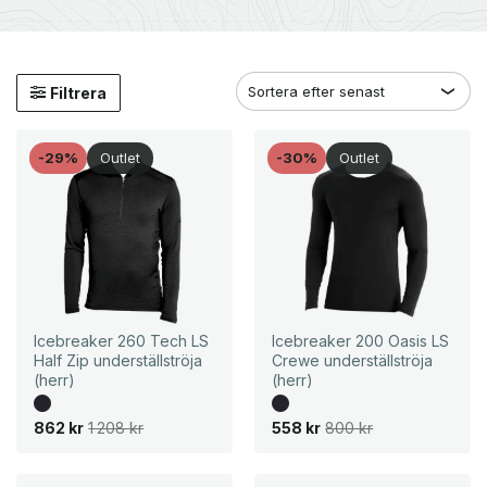
Filtrera
-29%
Outlet
-30%
Outlet
Icebreaker 260 Tech LS
Icebreaker 200 Oasis LS
Half Zip underställströja
Crewe underställströja
(herr)
(herr)
D
D
D
D
862
kr
1 208
kr
558
kr
800
kr
e
e
e
e
t
t
t
t
u
n
u
n