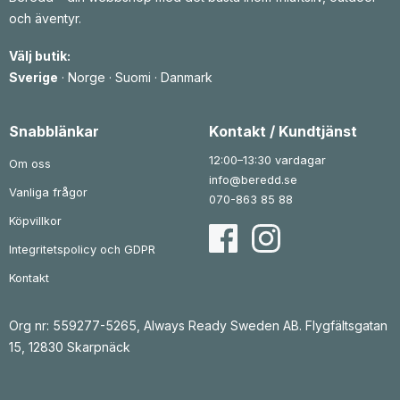
och äventyr.
Välj butik:
Sverige
·
Norge
·
Suomi
·
Danmark
Snabblänkar
Kontakt / Kundtjänst
12:00–13:30 vardagar
Om oss
info@beredd.se
Vanliga frågor
070-863 85 88
Köpvillkor
Integritetspolicy och GDPR
Kontakt
Org nr: 559277-5265, Always Ready Sweden AB. Flygfältsgatan
15, 12830 Skarpnäck