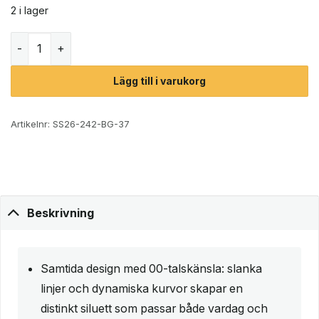
2 i lager
Fila Kreatix sneakers (dam) mängd
Lägg till i varukorg
Artikelnr:
SS26-242-BG-37
Beskrivning
Samtida design med 00-talskänsla: slanka
linjer och dynamiska kurvor skapar en
distinkt siluett som passar både vardag och