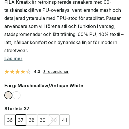
FILA Kreatix är retroinspirerade sneakers med 00-
priset
priset
talskänsla: djärva PU-overlays, ventilerande mesh och
var:
är:
detaljerad yttersula med TPU-stöd för stabilitet. Passar
438 kr.
368 kr.
användare som vill förena stil och funktion i vardag,
stadspromenader och lätt träning. 60% PU, 40% textil –
lätt, hållbar komfort och dynamiska linjer för modern
streetwear.
Läs mer
4.3
3 recensioner
Färg
: Marshmallow/Antique White
Storlek
: 37
36
37
38
39
40
41