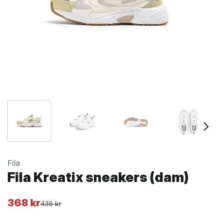
Fila
Fila Kreatix sneakers (dam)
368
kr
Det
Det
438
kr
ursprungliga
nuvarande