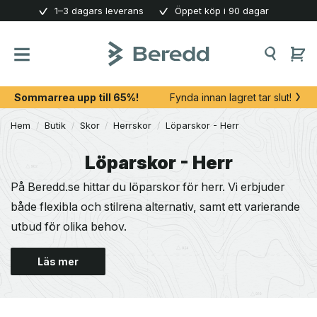
Skip
1–3 dagars leverans
Öppet köp i 90 dagar
to
content
Sommarrea upp till 65%!
Fynda innan lagret tar slut!
Hem
/
Butik
/
Skor
/
Herrskor
/
Löparskor - Herr
Löparskor - Herr
På Beredd.se hittar du löparskor för herr. Vi erbjuder
både flexibla och stilrena alternativ, samt ett varierande
utbud för olika behov.
Läs mer