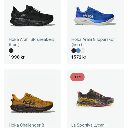
Hoka Arahi SR sneakers
Hoka Arahi 8 löparskor
(herr)
(herr)
1 998
kr
1 572
kr
-17%
Hoka Challenger 8
La Sportiva Lycan II