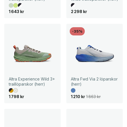
1 643
kr
2 298
kr
-35%
Altra Experience Wild 3+
Altra Fwd Via 2 löparskor
traillöparskor (herr)
(herr)
D
D
1 798
kr
1 210
kr
1 863
kr
e
e
t
t
u
n
r
u
s
v
p
a
r
r