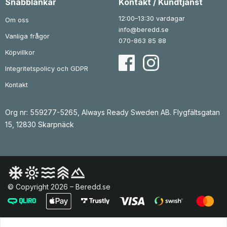
Snabblänkar
Kontakt / Kundtjänst
3
.
k
12:00–13:30 vardagar
Om oss
r
info@beredd.se
.
Vanliga frågor
070-863 85 88
Köpvillkor
Integritetspolicy och GDPR
Kontakt
Org nr: 559277-5265, Always Ready Sweden AB. Flygfältsgatan
15, 12830 Skarpnäck
© Copyright 2026 – Beredd.se