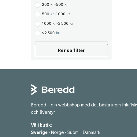
g
r
200
kr
-
500
kr
a
i
p
s
r
e
500
kr
-
1 000
kr
i
t
s
ä
1 000
kr
-
2 500
kr
e
r
t
:
>
2 500
kr
v
2
a
r
6
:
1
Rensa filter
3
3
1
k
4
r
9
.
k
r
.
Beredd – din webbshop med det bästa inom friluftsli
och äventyr.
Välj butik:
Sverige
·
Norge
·
Suomi
·
Danmark