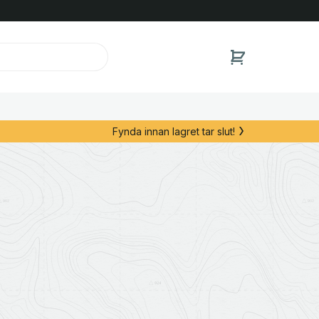
Fynda innan lagret tar slut!