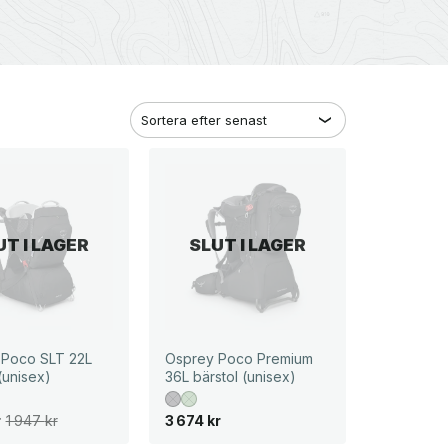
UT I LAGER
SLUT I LAGER
 Poco SLT 22L
Osprey Poco Premium
(unisex)
36L bärstol (unisex)
r
1 947
kr
3 674
kr