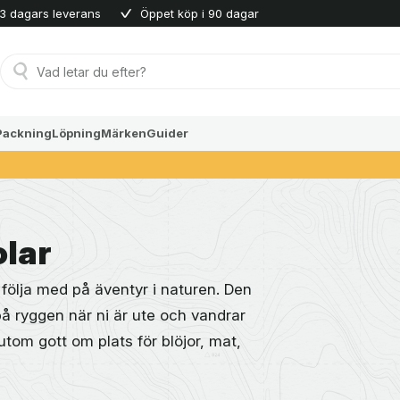
3 dagars leverans
Öppet köp i 90 dagar
Produktsökning
Packning
Löpning
Märken
Guider
olar
följa med på äventyr i naturen. Den
på ryggen när ni är ute och vandrar
sutom gott om plats för blöjor, mat,