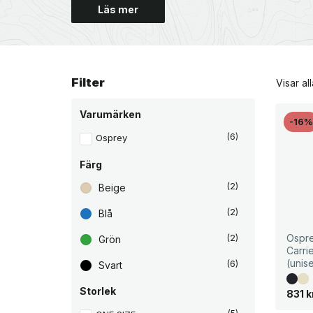
Läs mer
Filter
Visar all
Varumärken
-16
Osprey
(6)
Färg
(2)
Beige
(2)
Blå
Ospre
(2)
Grön
Carri
(unis
(6)
Svart
Storlek
D
D
831
k
e
e
t
t