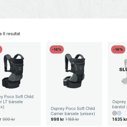
Sortera
a 6 resultat
efter
senaste
%
-16%
-16%
SL
y Poco Soft Child
er LT bärsele
Osprey
ex)
bärstol 
Osprey Poco Soft Child
Carrier bärsele (unisex)
D
D
D
D
r
990
kr
998
kr
1 188
kr
1 635
k
e
e
e
e
t
t
t
t