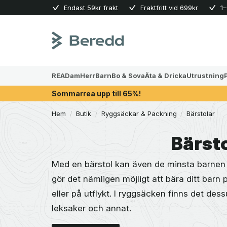
Skip
Endast 59kr frakt
Fraktfritt vid 699kr
1–
to
content
REA
Dam
Herr
Barn
Bo & Sova
Äta & Dricka
Utrustning
Sommarrea upp till 65%!
Hem
/
Butik
/
Ryggsäckar & Packning
/
Bärstolar
Bärst
Med en bärstol kan även de minsta barnen 
gör det nämligen möjligt att bära ditt barn 
eller på utflykt. I ryggsäcken finns det des
leksaker och annat.