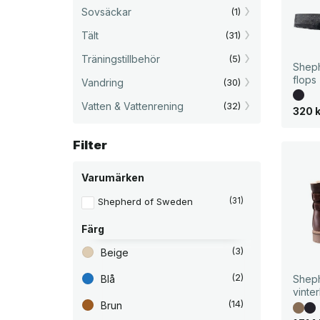
Sovsäckar
(1)
Tält
(31)
Träningstillbehör
(5)
Sheph
flops
Vandring
(30)
Vatten & Vattenrening
(32)
D
D
320
e
e
t
t
u
n
Filter
r
u
s
v
p
a
Varumärken
r
r
u
a
n
n
Shepherd of Sweden
(31)
g
d
l
e
Färg
i
p
g
r
a
i
(3)
Beige
p
s
r
e
(2)
Blå
Sheph
i
t
s
ä
vinte
e
r
(14)
Brun
t
: