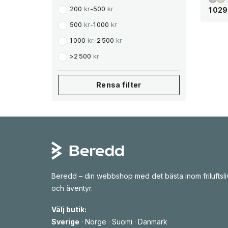
200
kr
-
500
kr
1 02
S
(1)
500
kr
-
1 000
kr
1 000
kr
-
2 500
kr
>
2 500
kr
Rensa filter
Beredd – din webbshop med det bästa inom friluftsli
och äventyr.
Välj butik:
Sverige
·
Norge
·
Suomi
·
Danmark