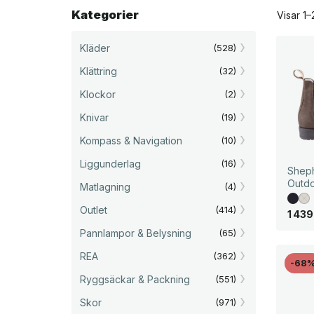
Kategorier
Visar 1–
Kläder
(528)
Klättring
(32)
Klockor
(2)
Knivar
(19)
Kompass & Navigation
(10)
Liggunderlag
(16)
Shep
Outdo
Matlagning
(4)
Outlet
(414)
1 43
Pannlampor & Belysning
(65)
REA
(362)
-68
Ryggsäckar & Packning
(551)
Skor
(971)