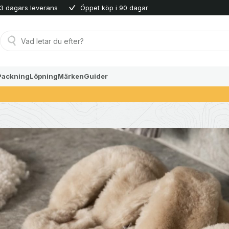
3 dagars leverans
Öppet köp i 90 dagar
Produktsökning
Packning
Löpning
Märken
Guider