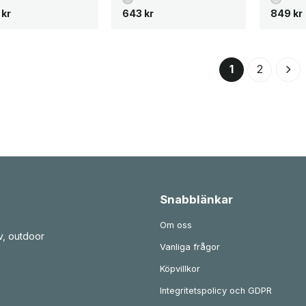
9
kr
643
kr
849
kr
1
2
Snabblänkar
Om oss
v, outdoor
Vanliga frågor
Köpvillkor
Integritetspolicy och GDPR