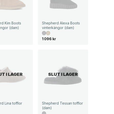
rd Kim Boots
Shepherd Alexa Boots
ängor (dam)
vinterkängor (dam)
1 096
kr
UT I LAGER
SLUT I LAGER
d Lina tofflor
Shepherd Tessan tofflor
(dam)