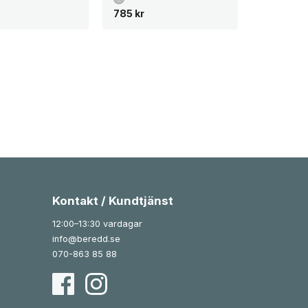
785
kr
Kontakt / Kundtjänst
12:00–13:30 vardagar
info@beredd.se
070-863 85 88