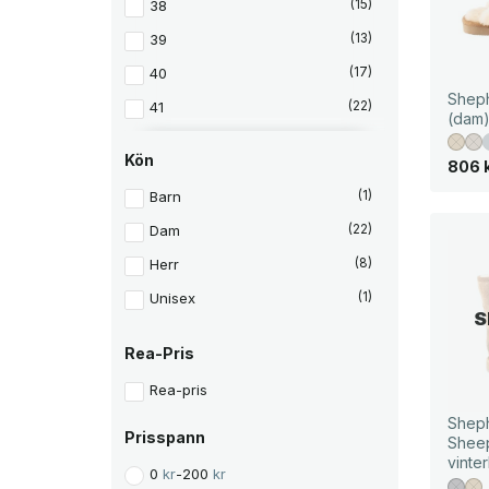
38
(15)
39
(13)
40
(17)
Sheph
41
(22)
(dam
42
(11)
Kön
806
43
(5)
Barn
(1)
44
(5)
Dam
(22)
45
(6)
Herr
(8)
46
(6)
Unisex
(1)
47
(2)
S
48
(2)
Rea-Pris
49
(2)
Rea-pris
50
(2)
Sheph
Prisspann
Sheep
L
(2)
vinte
0
kr
-
200
kr
M
(2)