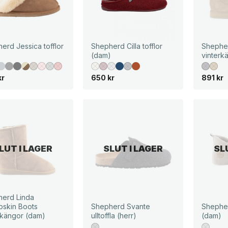
erd Jessica tofflor
Shepherd Cilla tofflor
Shephe
)
(dam)
vinterk
kr
650
kr
891
kr
LUT I LAGER
SLUT I LAGER
SL
erd Linda
skin Boots
Shepherd Svante
Shepher
rkängor (dam)
ulltoffla (herr)
(dam)