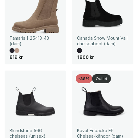
Tamaris 1-25413-43
Canada Snow Mount Vail
(dam)
chelseaboot (dam)
819
kr
1 800
kr
-38%
Outlet
Blundstone 566
Kavat Enbacka EP
chelseas (unisex)
Chelsea-kängor (dam)