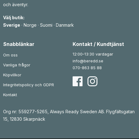
e
r
och äventyr.
t
:
v
9
a
3
Välj butik:
r
5
:
Sverige
·
Norge
·
Suomi
·
Danmark
1
k
r
1
.
1
Snabblänkar
Kontakt / Kundtjänst
3
k
12:00–13:30 vardagar
Om oss
r
info@beredd.se
.
Vanliga frågor
070-863 85 88
Köpvillkor
Integritetspolicy och GDPR
Kontakt
Org nr: 559277-5265, Always Ready Sweden AB. Flygfältsgatan
15, 12830 Skarpnäck