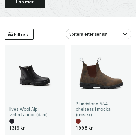
Läs mer
Filtrera
Blundstone 584
Ilves Wool Alpi
chelseas i mocka
vinterkängor (dam)
(unisex)
1 319
kr
1 998
kr