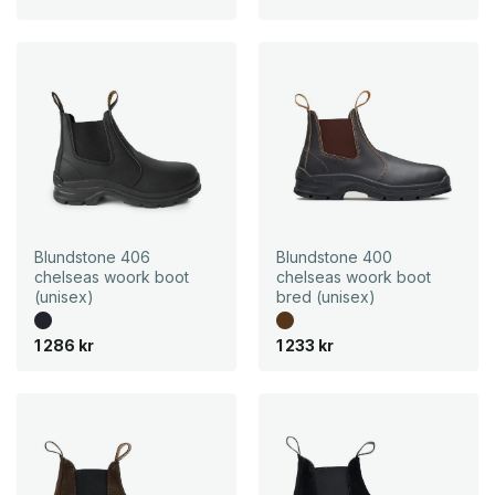
l
l
1
4
2
7
k
r
Blundstone 406
Blundstone 400
chelseas woork boot
chelseas woork boot
(unisex)
bred (unisex)
1 286
kr
1 233
kr