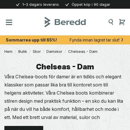
Skip
1–3 dagars leverans
Öppet köp i 90 dagar
to
content
Sommarrea upp till 65%!
Fynda innan lagret tar slut!
Hem
/
Butik
/
Skor
/
Damskor
/
Chelseas - Dam
Chelseas - Dam
Våra Chelsea-boots för damer är en tidlös och elegant
klassiker som passar lika bra till kontoret som till
helgens aktiviteter. Våra Chelsea boots kombinerar
stilren design med praktisk funktion – en sko du kan lita
på när du vill ha både komfort, hållbarhet och mode i
ett. Med ett brett urval av material, sulor och