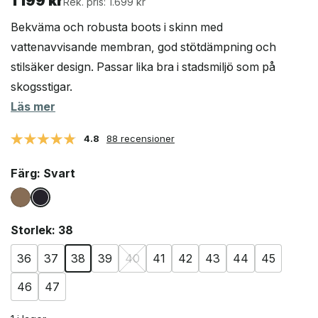
1 199
kr
Rek. pris: 1.699 kr
Bekväma och robusta boots i skinn med
vattenavvisande membran, god stötdämpning och
stilsäker design. Passar lika bra i stadsmiljö som på
skogsstigar.
Läs mer
4.8
88 recensioner
Färg
: Svart
Storlek
: 38
36
37
38
39
40
41
42
43
44
45
46
47