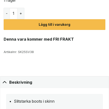
1 i lager
Graninge Åreskutan chelseas (unisex) mängd
Lägg till i varukorg
Denna vara kommer med FRI FRAKT
Artikelnr:
SK25SV38
Beskrivning
Slitstarka boots i skinn