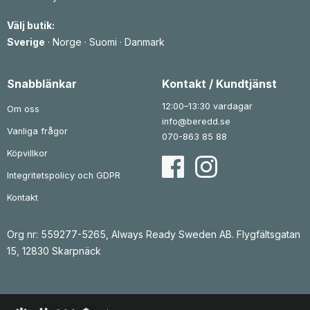
s
ä
s
ä
e
r
e
r
Välj butik:
t
:
t
:
v
1
v
7
Sverige
·
Norge
·
Suomi
·
Danmark
a
a
6
r
8
r
9
:
7
:
2
4
9
k
Snabblänkar
Kontakt / Kundtjänst
9
r
9
k
8
.
9
r
12:00–13:30 vardagar
Om oss
5
.
k
info@beredd.se
r
Vanliga frågor
k
.
070-863 85 88
r
.
Köpvillkor
Integritetspolicy och GDPR
Kontakt
Org nr: 559277-5265, Always Ready Sweden AB. Flygfältsgatan
15, 12830 Skarpnäck