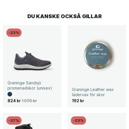
DU KANSKE OCKSÅ GILLAR
-23%
Graninge Sandsjö
promenadskor (unisex)
Graninge Leather wax
lädervax för skor
D
D
824
kr
1 070
kr
192
kr
e
e
t
t
u
n
r
u
s
v
-37%
-23%
p
a
r
r