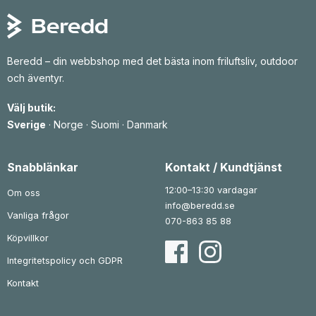
k
g
d
g
d
r
l
e
l
e
.
i
p
i
p
g
r
g
r
a
i
a
i
p
s
p
s
Beredd – din webbshop med det bästa inom friluftsliv, outdoor
r
e
r
e
och äventyr.
i
t
i
t
s
ä
s
ä
e
r
e
r
Välj butik:
t
:
t
:
v
1
v
7
Sverige
·
Norge
·
Suomi
·
Danmark
a
a
6
r
8
r
9
:
7
:
2
4
9
k
Snabblänkar
Kontakt / Kundtjänst
9
r
9
k
8
.
9
r
12:00–13:30 vardagar
Om oss
5
.
k
info@beredd.se
r
Vanliga frågor
k
.
070-863 85 88
r
.
Köpvillkor
Integritetspolicy och GDPR
Kontakt