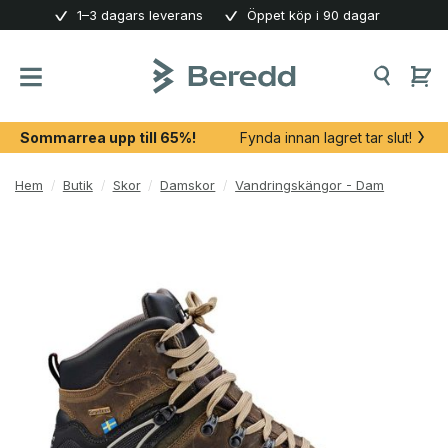
Skip
1–3 dagars leverans
Öppet köp i 90 dagar
to
content
Sommarrea upp till 65%!
Fynda innan lagret tar slut!
Hem
/
Butik
/
Skor
/
Damskor
/
Vandringskängor - Dam