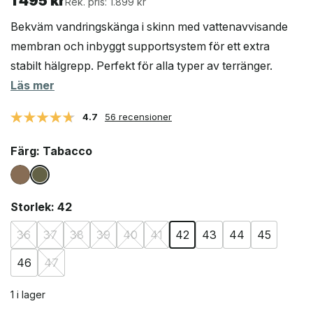
1 495
kr
Rek. pris: 1.899 kr
Bekväm vandringskänga i skinn med vattenavvisande
membran och inbyggt supportsystem för ett extra
stabilt hälgrepp. Perfekt för alla typer av terränger.
Läs mer
4.7
56 recensioner
Färg
: Tabacco
Storlek
: 42
36
37
38
39
40
41
42
43
44
45
46
47
1 i lager