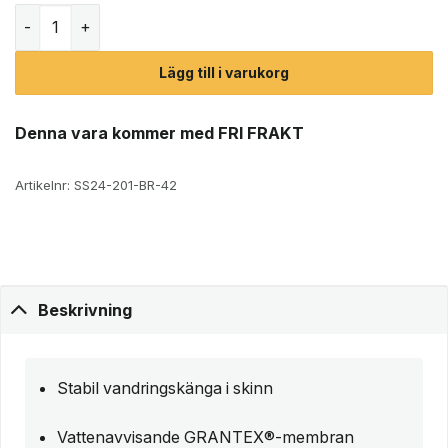
Graninge Hemavan Skinn vandringskängor (unisex) mängd
Lägg till i varukorg
Denna vara kommer med FRI FRAKT
Artikelnr:
SS24-201-BR-42
Beskrivning
Stabil vandringskänga i skinn
Vattenavvisande GRANTEX®-membran