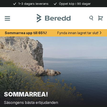
Skip
1–3 dagars leverans
Öppet köp i 90 dagar
to
content
Sommarrea upp till 65%!
Fynda innan lagret tar slut!
SOMMARREA!
Säsongens bästa erbjudanden