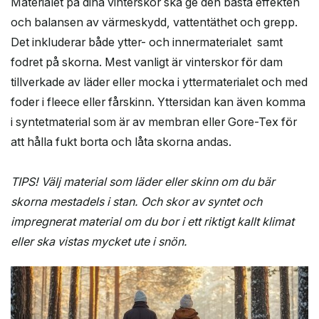
Materialet på dina vinterskor ska ge den bästa effekten
och balansen av värmeskydd, vattentäthet och grepp.
Det inkluderar både ytter- och innermaterialet samt
fodret på skorna. Mest vanligt är vinterskor för dam
tillverkade av läder eller mocka i yttermaterialet och med
foder i fleece eller fårskinn. Yttersidan kan även komma
i syntetmaterial som är av membran eller Gore-Tex för
att hålla fukt borta och låta skorna andas.
TIPS! Välj material som läder eller skinn om du bär
skorna mestadels i stan. Och skor av syntet och
impregnerat material om du bor i ett riktigt kallt klimat
eller ska vistas mycket ute i snön.