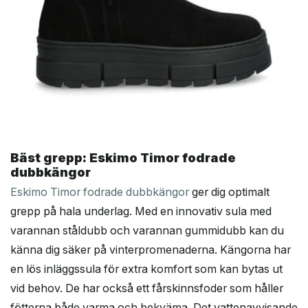
Bäst grepp: Eskimo Timor fodrade
dubbkängor
Eskimo Timor fodrade dubbkängor
ger dig optimalt
grepp på hala underlag. Med en innovativ sula med
varannan ståldubb och varannan gummidubb kan du
känna dig säker på vinterpromenaderna. Kängorna har
en lös inläggssula för extra komfort som kan bytas ut
vid behov. De har också ett fårskinnsfoder som håller
fötterna både varma och bekväma. Det vattenavvisande