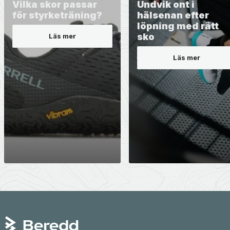
Vilka skor passar
Undvik ont i
för styrketräning?
hälsenan efter
löpning med rätt
sko
Läs mer
Läs mer