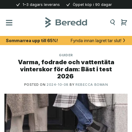
Skip
1–3 dagars leverans
Öppet köp i 90 dagar
to
content
Sommarrea upp till 65%!
Fynda innan lagret tar slut!
GUIDER
Varma, fodrade och vattentäta
vinterskor för dam: Bäst i test
2026
POSTED ON
2024-10-08
BY
REBECCA BOMAN