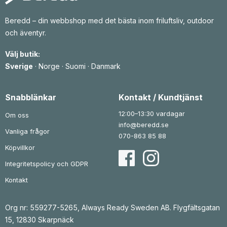
Beredd – din webbshop med det bästa inom friluftsliv, outdoor
och äventyr.
Välj butik:
Sverige
·
Norge
·
Suomi
·
Danmark
Snabblänkar
Kontakt / Kundtjänst
12:00–13:30 vardagar
Om oss
info@beredd.se
Vanliga frågor
070-863 85 88
Köpvillkor
Integritetspolicy och GDPR
Kontakt
Org nr: 559277-5265, Always Ready Sweden AB. Flygfältsgatan
15, 12830 Skarpnäck