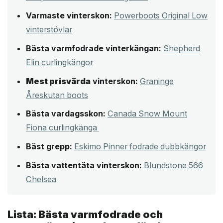
Varmaste vinterskon:
Powerboots Original Low
vinterstövlar
Bästa varmfodrade vinterkängan:
Shepherd
Elin curlingkängor
Mest prisvärda
vinterskon:
Graninge
Åreskutan boots
Bästa vardagsskon:
Canada Snow Mount
Fiona curlingkänga
Bäst grepp:
Eskimo Pinner fodrade dubbkängor
Bästa vattentäta vinterskon:
Blundstone 566
Chelsea
Lista: Bästa varmfodrade och