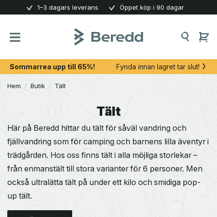
Skip
1–3 dagars leverans
Öppet köp i 90 dagar
to
content
Sommarrea upp till 65%!
Fynda innan lagret tar slut!
Hem
/
Butik
/
Tält
Tält
Här på Beredd hittar du tält för såväl vandring och
fjällvandring som för camping och barnens lilla äventyr i
trädgården. Hos oss finns tält i alla möjliga storlekar –
från enmanstält till stora varianter för 6 personer. Men
också ultralätta tält på under ett kilo och smidiga pop-
up tält.