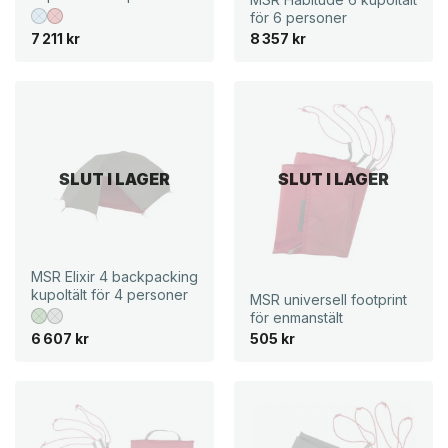
e
r
t
:
för 6 personer
v
3
7 211
kr
8 357
kr
a
r
8
:
8
4
6
7
k
9
r
4
.
k
SLUT I LAGER
SLUT I LAGER
r
.
MSR Elixir 4 backpacking
kupoltält för 4 personer
MSR universell footprint
för enmanstält
6 607
kr
505
kr