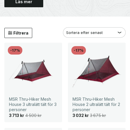
Läs mer
Filtrera
-17%
-17%
MSR Thru-Hiker Mesh
MSR Thru-Hiker Mesh
House 3 ultralätt tält för 3
House 2 ultralätt tält för 2
personer
personer
D
D
D
D
3 713
kr
4 500
kr
3 032
kr
3 675
kr
e
e
e
e
t
t
t
t
u
n
u
n