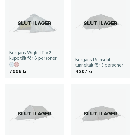
1
k
4
r
6
.
k
SLUT I LAGER
SLUT I LAGER
r
.
Bergans Wiglo LT v.2
kupoltält för 6 personer
Bergans Romsdal
tunneltält för 3 personer
7 998
kr
4 207
kr
SLUT I LAGER
SLUT I LAGER