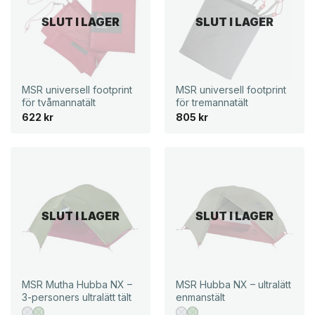
SLUT I LAGER
SLUT I LAGER
MSR universell footprint
MSR universell footprint
för tvåmannatält
för tremannatält
622
kr
805
kr
SLUT I LAGER
SLUT I LAGER
MSR Mutha Hubba NX –
MSR Hubba NX – ultralätt
3-personers ultralätt tält
enmanstält