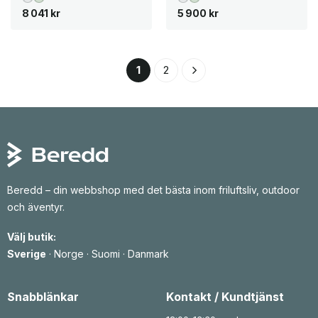
8 041
kr
5 900
kr
1
2
Beredd – din webbshop med det bästa inom friluftsliv, outdoor
och äventyr.
Välj butik:
Sverige
·
Norge
·
Suomi
·
Danmark
Snabblänkar
Kontakt / Kundtjänst