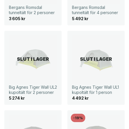
Bergans Romsdal
Bergans Romsdal
tunneltält för 2 personer
tunneltält för 4 personer
3 605
kr
5 492
kr
SLUT I LAGER
SLUT I LAGER
Big Agnes Tiger Wall UL2
Big Agnes Tiger Wall UL1
kupoltält för 2 personer
kupoltält för 1 person
5 274
kr
4 492
kr
-19%