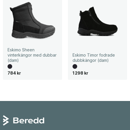
Eskimo Sheen
vinterkängor med dubbar
Eskimo Timor fodrade
(dam)
dubbkängor (dam)
784
kr
1 298
kr