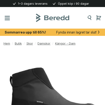
Skip
1–3 dagars leverans
Öppet köp i 90 dagar
to
content
Sommarrea upp till 65%!
Fynda innan lagret tar slut!
Hem
/
Butik
/
Skor
/
Damskor
/
Kängor - Dam