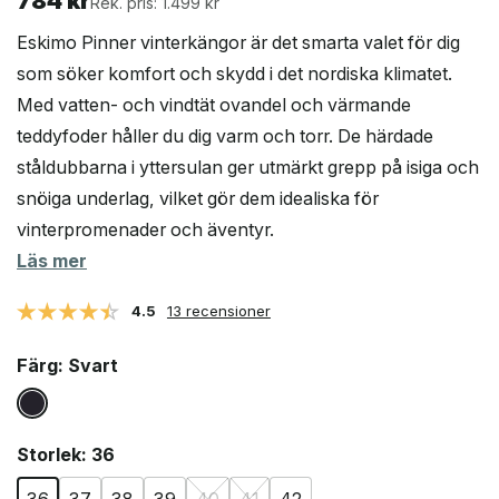
784
kr
Rek. pris: 1.499 kr
Eskimo Pinner vinterkängor är det smarta valet för dig
som söker komfort och skydd i det nordiska klimatet.
Med vatten- och vindtät ovandel och värmande
teddyfoder håller du dig varm och torr. De härdade
ståldubbarna i yttersulan ger utmärkt grepp på isiga och
snöiga underlag, vilket gör dem idealiska för
vinterpromenader och äventyr.
Läs mer
4.5
13 recensioner
Färg
: Svart
Storlek
: 36
36
37
38
39
40
41
42