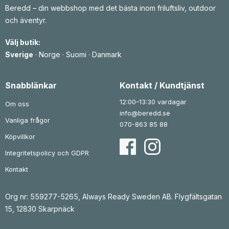
Beredd – din webbshop med det bästa inom friluftsliv, outdoor
och äventyr.
Välj butik:
Sverige
·
Norge
·
Suomi
·
Danmark
Snabblänkar
Kontakt / Kundtjänst
12:00–13:30 vardagar
Om oss
info@beredd.se
Vanliga frågor
070-863 85 88
Köpvillkor
Integritetspolicy och GDPR
Kontakt
Org nr: 559277-5265, Always Ready Sweden AB. Flygfältsgatan
15, 12830 Skarpnäck