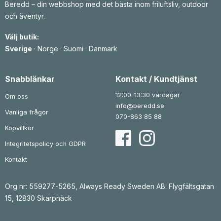
Beredd – din webbshop med det bästa inom friluftsliv, outdoor
och äventyr.
Välj butik:
Sverige
·
Norge
·
Suomi
·
Danmark
Snabblänkar
Kontakt / Kundtjänst
12:00–13:30 vardagar
Om oss
info@beredd.se
Vanliga frågor
070-863 85 88
Köpvillkor
Integritetspolicy och GDPR
Kontakt
Org nr: 559277-5265, Always Ready Sweden AB. Flygfältsgatan
15, 12830 Skarpnäck