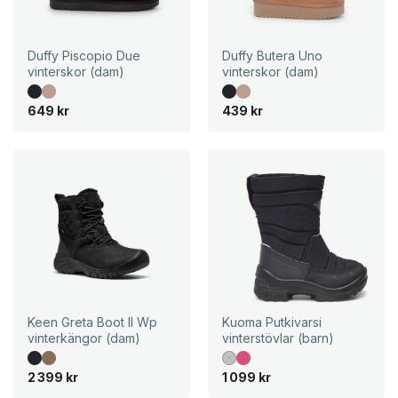
Duffy Piscopio Due
Duffy Butera Uno
vinterskor (dam)
vinterskor (dam)
649
kr
439
kr
Keen Greta Boot II Wp
Kuoma Putkivarsi
vinterkängor (dam)
vinterstövlar (barn)
2 399
kr
1 099
kr