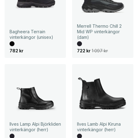
Merrell Thermo Chill 2
Bagheera Terrain
Mid WP vinterkängor
vinterkängor (unisex)
(dam)
D
D
782
kr
722
kr
1 097
kr
e
e
t
t
u
n
r
u
s
v
p
a
r
r
u
a
n
n
g
d
l
e
i
p
g
r
a
i
p
s
r
e
i
t
Ilves Lamp Alpi Björkliden
Ilves Lamb Alpi Kiruna
s
ä
vinterkängor (herr)
vinterkängor (herr)
e
r
t
: