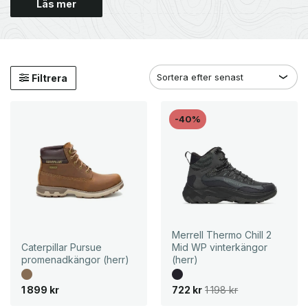
Läs mer
Filtrera
-40%
Merrell Thermo Chill 2
Caterpillar Pursue
Mid WP vinterkängor
promenadkängor (herr)
(herr)
D
D
1 899
kr
722
kr
1 198
kr
e
e