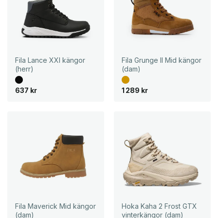
n
n
g
d
l
e
i
p
g
r
a
i
p
s
r
e
i
t
Fila Lance XXI kängor
Fila Grunge II Mid kängor
s
ä
(herr)
(dam)
e
r
t
:
v
8
637
kr
1 289
kr
a
9
r
5
:
1
k
r
3
.
9
8
k
r
.
Fila Maverick Mid kängor
Hoka Kaha 2 Frost GTX
(dam)
vinterkängor (dam)