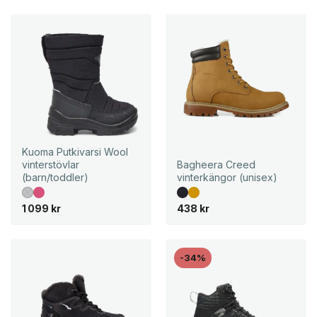
Kuoma Putkivarsi Wool
vinterstövlar
Bagheera Creed
(barn/toddler)
vinterkängor (unisex)
1 099
kr
438
kr
-34%