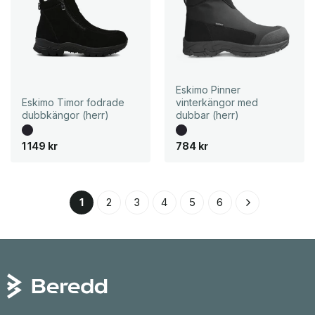
Eskimo Pinner
Eskimo Timor fodrade
vinterkängor med
dubbkängor (herr)
dubbar (herr)
1 149
kr
784
kr
1
2
3
4
5
6