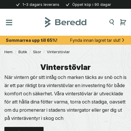
Skip
1–3 dagars leverans
Öppet köp i 90 dagar
to
content
Sommarrea upp till 65%!
Fynda innan lagret tar slut!
Hem
/
Butik
/
Skor
/
Vinterstövlar
Vinterstövlar
När vintern gör sitt intåg och marken täcks av snö och is
är ett par riktigt bra vinterstövlar en investering för både
komfort och säkerhet. Våra vinterstövlar är utvecklade
för att hålla dina fötter varma, torra och stadiga, oavsett
om du promenerar i stadens vintergator eller ger dig ut
på vinteräventyr i skog och