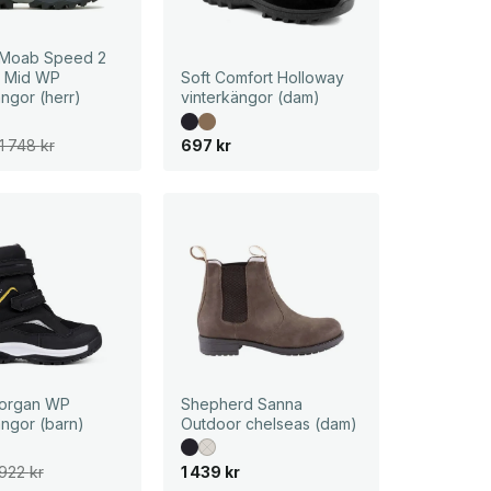
l Moab Speed 2
 Mid WP
Soft Comfort Holloway
ängor (herr)
vinterkängor (dam)
1 748
kr
697
kr
Borgan WP
Shepherd Sanna
ängor (barn)
Outdoor chelseas (dam)
922
kr
1 439
kr