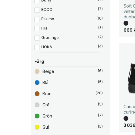
Duffy
Soft 
ECCO
(7)
vinte
dubb
Eskimo
(10)
Fila
(3)
669
Graninge
(2)
HOKA
(4)
Ilves
(3)
Färg
Kavat
(10)
(16)
Beige
Keen
(7)
(5)
Blå
Kuoma
(2)
(28)
Merrell
Brun
(13)
Nokian
(1)
(5)
Grå
Cana
curli
Powerboots
(2)
(7)
Grön
Reima
(5)
3 03
(5)
Gul
Shepherd of Sweden
(6)