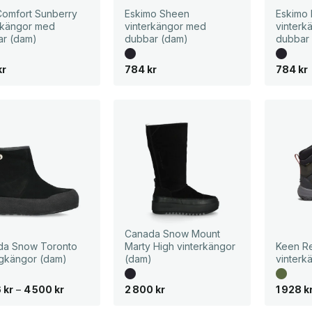
Comfort Sunberry
Eskimo Sheen
Eskimo 
rkängor med
vinterkängor med
vinterk
ar (dam)
dubbar (dam)
dubbar
kr
784
kr
784
kr
Canada Snow Mount
da Snow Toronto
Marty High vinterkängor
Keen Re
ngkängor (dam)
(dam)
vinterk
P
6
kr
–
4 500
kr
2 800
kr
1 928
k
r
i