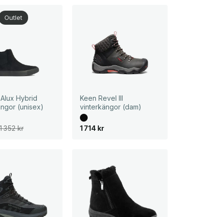
1
9
2
k
Outlet
7
r
5
.
k
r
.
 Alux Hybrid
Keen Revel III
ängor (unisex)
vinterkängor (dam)
1 352
kr
1 714
kr