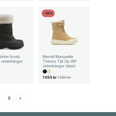
-16%
inter boots
Merrell Marquette
 vinterkängor
Thermo Tall Zip WP
vinterkängor (dam)
D
D
1 050
kr
1 250
kr
e
e
t
t
u
n
r
u
s
v
6
p
a
r
r
u
a
n
n
g
d