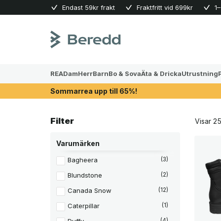
Skip
Endast 59kr frakt
Fraktfritt vid 699kr
1–
to
content
REA
Dam
Herr
Barn
Bo & Sova
Äta & Dricka
Utrustning
Sommarrea upp till 65%!
Filter
Visar 25
Varumärken
Bagheera
(3)
Blundstone
(2)
Canada Snow
(12)
Caterpillar
(1)
(4)