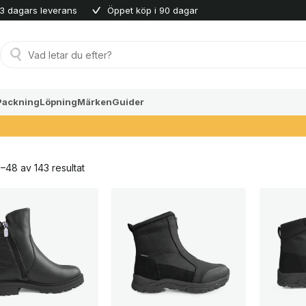
3 dagars leverans
Öppet köp i 90 dagar
Produktsökning
Packning
Löpning
Märken
Guider
Sortera
–48 av 143 resultat
efter
senaste