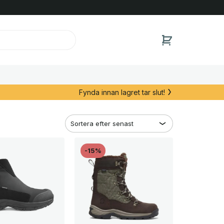
Fynda innan lagret tar slut!
-15%