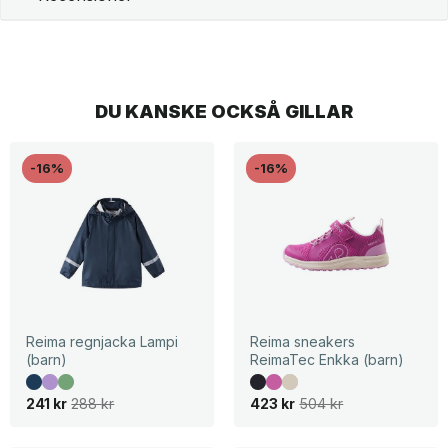
DU KANSKE OCKSÅ GILLAR
-16%
-16%
Reima regnjacka Lampi
Reima sneakers
(barn)
ReimaTec Enkka (barn)
D
D
D
D
241
kr
288
kr
423
kr
504
kr
e
e
e
e
t
t
t
t
u
n
u
n