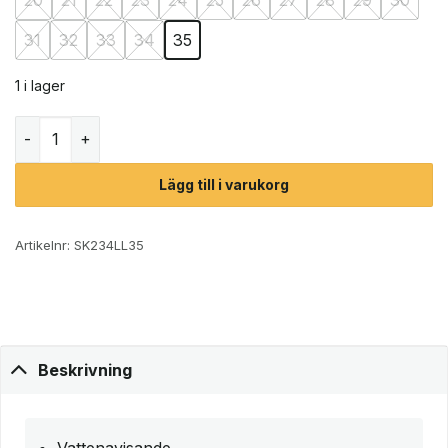
31
32
33
34
35
1 i lager
Reima Nefar vinterkängor (barn) mängd
Lägg till i varukorg
Artikelnr:
SK234LL35
Beskrivning
Vattenavisande