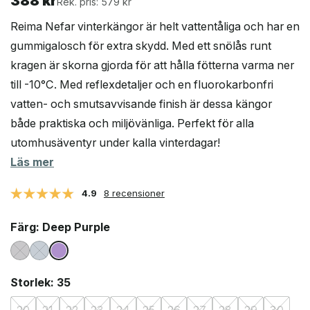
388
kr
Rek. pris: 579 kr
Reima Nefar vinterkängor är helt vattentåliga och har en
gummigalosch för extra skydd. Med ett snölås runt
kragen är skorna gjorda för att hålla fötterna varma ner
till -10°C. Med reflexdetaljer och en fluorokarbonfri
vatten- och smutsavvisande finish är dessa kängor
både praktiska och miljövänliga. Perfekt för alla
utomhusäventyr under kalla vinterdagar!
Läs mer
4.9
8 recensioner
Färg
: Deep Purple
Storlek
: 35
20
21
22
23
24
25
26
27
28
29
30