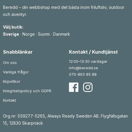
a
i
a
i
p
s
p
s
Beredd – din webbshop med det bästa inom friluftsliv, outdoor
r
e
r
e
och äventyr.
i
t
i
t
s
ä
s
ä
e
r
e
r
Välj butik:
t
:
t
:
v
3
v
4
Sverige
·
Norge
·
Suomi
·
Danmark
a
4
a
2
r
8
r
2
:
:
4
k
5
k
Snabblänkar
Kontakt / Kundtjänst
1
r
0
r
1
.
7
.
12:00–13:30 vardagar
Om oss
k
k
info@beredd.se
r
r
Vanliga frågor
.
.
070-863 85 88
Köpvillkor
Integritetspolicy och GDPR
Kontakt
Org nr: 559277-5265, Always Ready Sweden AB. Flygfältsgatan
15, 12830 Skarpnäck