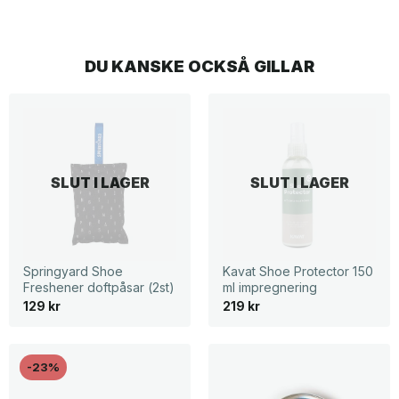
DU KANSKE OCKSÅ GILLAR
SLUT I LAGER
SLUT I LAGER
Springyard Shoe
Kavat Shoe Protector 150
Freshener doftpåsar (2st)
ml impregnering
129
kr
219
kr
-23%