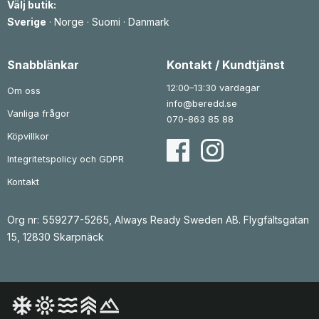
Välj butik:
t
:
v
1
Sverige
·
Norge
·
Suomi
·
Danmark
a
2
r
2
:
1
k
Snabblänkar
Kontakt / Kundtjänst
5
r
9
.
12:00–13:30 vardagar
Om oss
k
info@beredd.se
r
Vanliga frågor
.
070-863 85 88
Köpvillkor
Integritetspolicy och GDPR
Kontakt
Org nr: 559277-5265, Always Ready Sweden AB. Flygfältsgatan
15, 12830 Skarpnäck