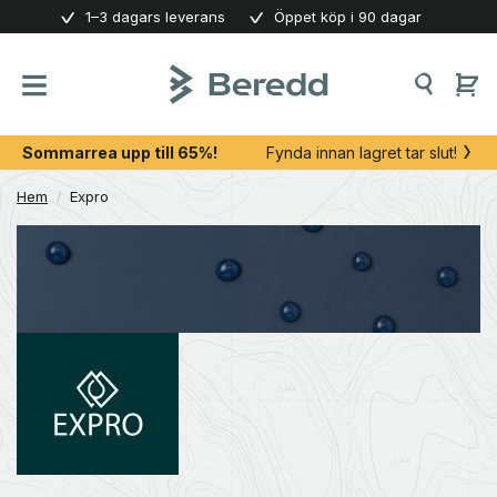
Skip
1–3 dagars leverans
Öppet köp i 90 dagar
to
content
Sommarrea upp till 65%!
Fynda innan lagret tar slut!
Hem
/
Expro