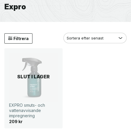
Expro
Filtrera
SLUT I LAGER
EXPRO smuts- och
vattenavvisande
impregnering
209
kr