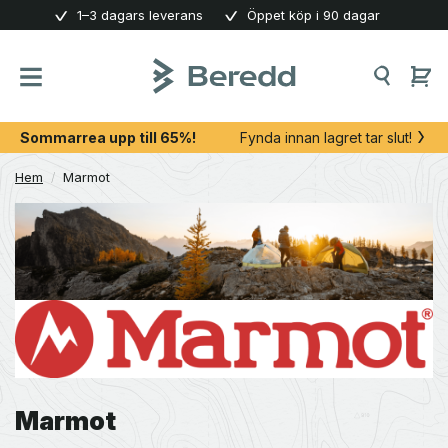
Skip
1–3 dagars leverans
Öppet köp i 90 dagar
to
content
Sommarrea upp till 65%!
Fynda innan lagret tar slut!
Hem
/
Marmot
Marmot