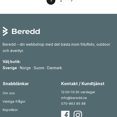
1
2
p
a
t
5
4
r
r
e
3
u
a
r
k
n
n
v
k
r
g
d
a
r
.
l
e
l
i
p
l
g
r
:
a
i
1
p
s
r
e
4
i
t
0
Beredd – din webbshop med det bästa inom friluftsliv, outdoor
s
ä
2
e
r
och äventyr.
t
:
k
v
1
r
a
t
Välj butik:
r
1
i
:
2
l
Sverige
·
Norge
·
Suomi
·
Danmark
3
2
l
1
9
k
8
r
7
Snabblänkar
Kontakt / Kundtjänst
4
.
5
3
k
12:00–13:30 vardagar
Om oss
r
k
info@beredd.se
.
r
Vanliga frågor
070-863 85 88
Köpvillkor