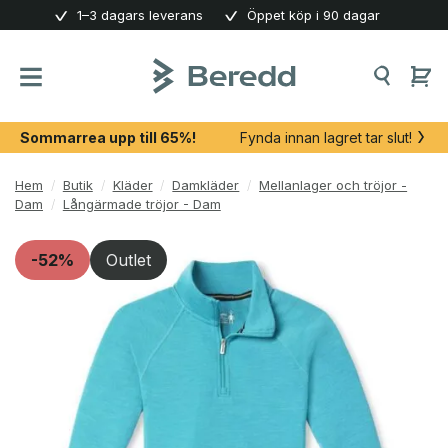
Skip
1–3 dagars leverans
Öppet köp i 90 dagar
to
content
Sommarrea upp till 65%!
Fynda innan lagret tar slut!
Hem
/
Butik
/
Kläder
/
Damkläder
/
Mellanlager och tröjor -
Dam
/
Långärmade tröjor - Dam
-52%
Outlet