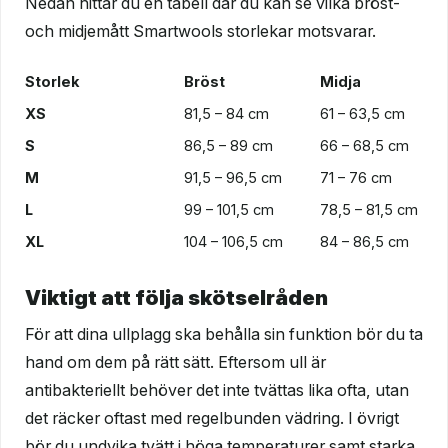
Nedan hittar du en tabell där du kan se vilka bröst-
och midjemått Smartwools storlekar motsvarar.
Storlek
Bröst
Midja
XS
81,5 – 84 cm
61 – 63,5 cm
S
86,5 – 89 cm
66 – 68,5 cm
M
91,5 – 96,5 cm
71 – 76 cm
L
99 – 101,5 cm
78,5 – 81,5 cm
XL
104 – 106,5 cm
84 – 86,5 cm
Viktigt att följa skötselråden
För att dina ullplagg ska behålla sin funktion bör du ta
hand om dem på rätt sätt. Eftersom ull är
antibakteriellt behöver det inte tvättas lika ofta, utan
det räcker oftast med regelbunden vädring. I övrigt
bör du undvika tvätt i höga temperaturer samt starka