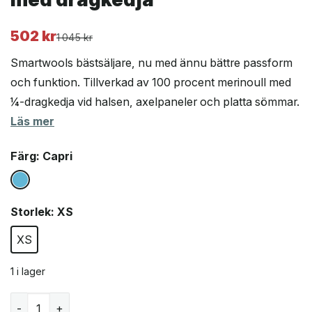
502
kr
Det
Det
1 045
kr
ursprungliga
nuvarande
Smartwools bästsäljare, nu med ännu bättre passform
priset
priset
och funktion. Tillverkad av 100 procent merinoull med
var:
är:
¼-dragkedja vid halsen, axelpaneler och platta sömmar.
1
502 kr.
045 kr.
Läs mer
Färg
: Capri
Storlek
: XS
XS
1 i lager
Smartwool Merino 250 Base Layer Crew underställ dam 