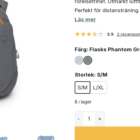
rörelsefrihet. Utmärkt luftf
var:
är:
1
1
Perfekt för distansträning.
216 kr.
021 kr.
Läs mer
3.5
2 recensio
Färg
: Flasks Phantom G
Storlek
: S/M
S/M
L/XL
8 i lager
Osprey Duro löparryggsäck 