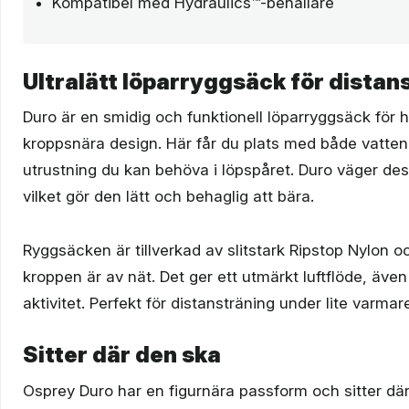
Kompatibel med Hydraulics™-behållare
Ultralätt löparryggsäck för distan
Duro är en smidig och funktionell löparryggsäck för 
kroppsnära design. Här får du plats med både vatte
utrustning du kan behöva i löpspåret. Duro väger d
vilket gör den lätt och behaglig att bära.
Ryggsäcken är tillverkad av slitstark Ripstop Nylon 
kroppen är av nät. Det ger ett utmärkt luftflöde, även 
aktivitet. Perfekt för distansträning under lite varmar
Sitter där den ska
Osprey Duro har en figurnära passform och sitter dä