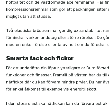
höftbältet och de västformade axelremmarna. Här fi
kompressionsremmar som gör att packningen sitter
möjligt utan att studsa.
Två elastiska bröstremmar ger dig extra stabilitet nä
förhindrar varken andetag eller större rörelser. De g
med en enkel rörelse eller ta av helt om du föredrar d
Smarta fack och fickor
För att underlätta din löptur ytterligare är Duro förse
funktioner och finesser. Framtill på västen har du till
nätfickor där du kan förvara mindre prylar. Du har äve
för enkel åtkomst till exempelvis energitillskott.
I den stora elastiska nätfickan kan du förvara extrak