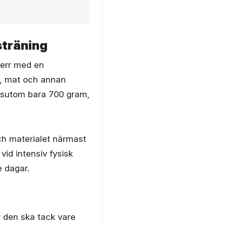
sträning
herr med en
n, mat och annan
essutom bara 700 gram,
och materialet närmast
vid intensiv fysisk
e dagar.
r den ska tack vare