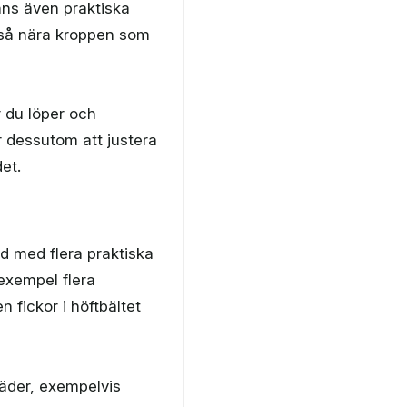
nns även praktiska
 så nära kroppen som
r du löper och
år dessutom att justera
et.
dd med flera praktiska
 exempel flera
n fickor i höftbältet
läder, exempelvis