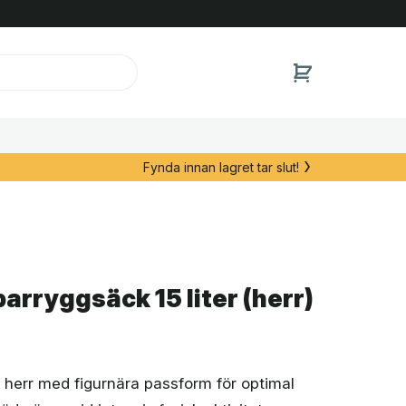
Fynda innan lagret tar slut!
arryggsäck 15 liter (herr)
r herr med figurnära passform för optimal