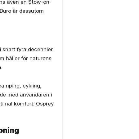
inns även en Stow-on-
 Duro är dessutom
 i snart fyra decennier.
m håller för naturens
.
camping, cykling,
ade med användaren i
timal komfort. Osprey
pning