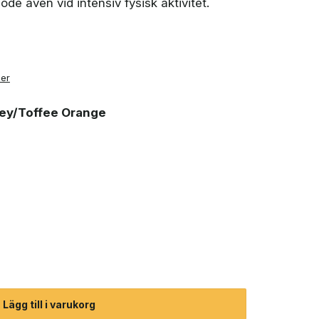
löde även vid intensiv fysisk aktivitet.
ner
rey/Toffee Orange
15 liter (herr) mängd
Lägg till i varukorg