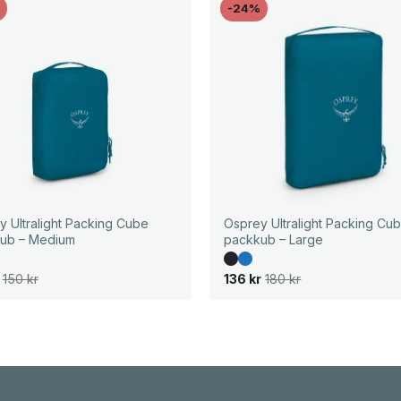
%
-24%
y Ultralight Packing Cube
Osprey Ultralight Packing Cu
ub – Medium
packkub – Large
D
D
150
kr
136
kr
180
kr
e
e
t
t
u
n
r
u
s
v
p
a
r
r
u
a
n
n