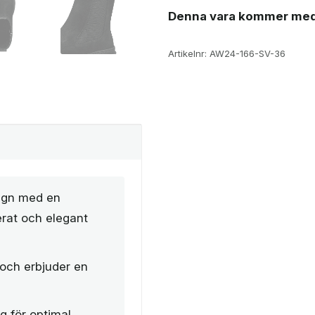
Denna vara kommer med
Artikelnr:
AW24-166-SV-36
ign med en
kerat och elegant
 och erbjuder en
ng för optimal