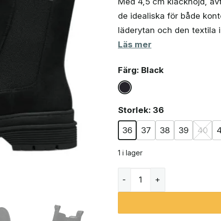
Med 4,5 cm klackhöjd, av
de idealiska för både kont
läderytan och den textila 
Läs mer
Färg
: Black
Storlek
: 36
36
37
38
39
40
4
1 i lager
Tamaris 1-25436-41 (dam)