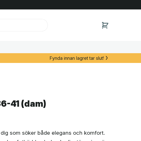
Fynda innan lagret tar slut!
6-41 (dam)
 dig som söker både elegans och komfort.