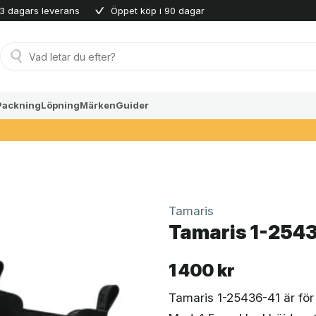
3 dagars leverans
Öppet köp i 90 dagar
Produktsökning
Packning
Löpning
Märken
Guider
Tamaris
Tamaris 1-2543
1 400
kr
Tamaris 1-25436-41 är för