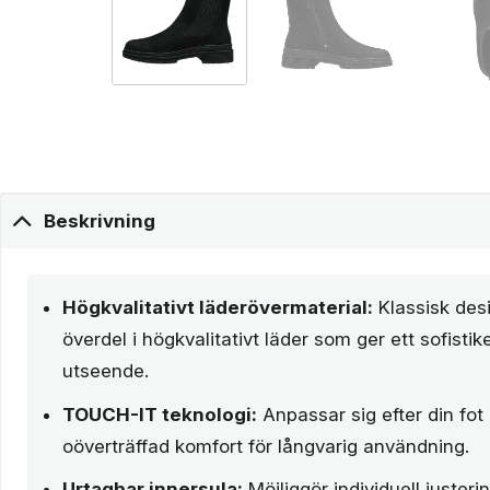
Beskrivning
Högkvalitativt läderövermaterial:
Klassisk des
överdel i högkvalitativt läder som ger ett sofisti
utseende.
TOUCH-IT teknologi:
Anpassar sig efter din fot
oöverträffad komfort för långvarig användning.
Urtagbar innersula:
Möjliggör individuell justeri