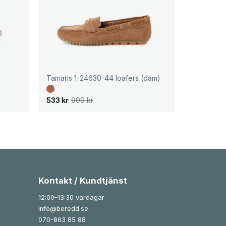
Tamaris 1-24630-44 loafers (dam)
D
D
533
kr
999
kr
e
e
t
t
u
n
r
u
s
v
p
a
r
r
u
a
n
n
g
d
l
e
Kontakt / Kundtjänst
i
p
g
r
12:00–13:30 vardagar
a
i
p
s
info@beredd.se
r
e
i
t
070-863 85 88