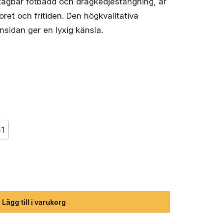
tagbar fotbädd och dragkedjestängning, är
oret och fritiden. Den högkvalitativa
insidan ger en lyxig känsla.
1
 mängd
Lägg till i varukorg