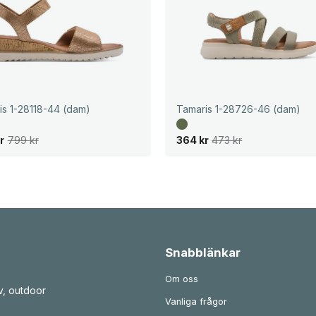
is 1-28118-44 (dam)
Tamaris 1-28726-46 (dam)
D
D
r
799
kr
364
kr
473
kr
e
e
t
t
u
n
r
u
s
v
p
a
r
r
u
a
n
n
g
d
l
e
Snabblänkar
i
p
g
r
a
i
Om oss
p
s
v, outdoor
r
e
Vanliga frågor
i
t