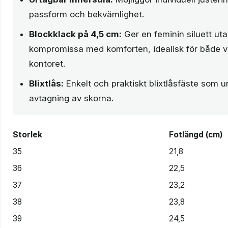
passform och bekvämlighet.
Blockklack på 4,5 cm:
Ger en feminin siluett uta
kompromissa med komforten, idealisk för både 
kontoret.
Blixtlås:
Enkelt och praktiskt blixtlåsfäste som u
avtagning av skorna.
Storlek
Fotlängd (cm)
35
21,8
36
22,5
37
23,2
38
23,8
39
24,5