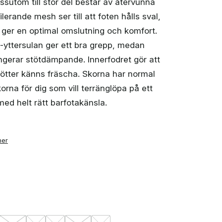
sutom till stor del består av återvunna
lerande mesh ser till att foten hålls sval,
ger en optimal omslutning och komfort.
yttersulan ger ett bra grepp, medan
ngerar stötdämpande. Innerfodret gör att
fötter känns fräscha. Skorna har normal
orna för dig som vill terränglöpa på ett
ed helt rätt barfotakänsla.
ner