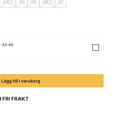
44,5
45
46
46,5
47
- 43-46
sko (herr) mängd
Lägg till i varukorg
 FRI FRAKT