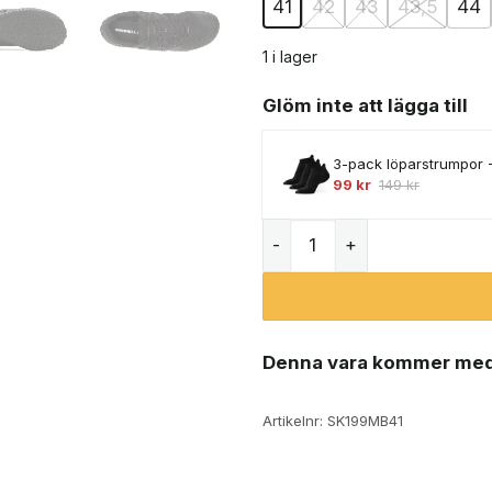
41
42
43
43,5
44
1 i lager
Glöm inte att lägga till
3-pack löparstrumpor 
99
kr
149
kr
Merrell Trail Glove 7 löpar
Denna vara kommer med
Artikelnr:
SK199MB41