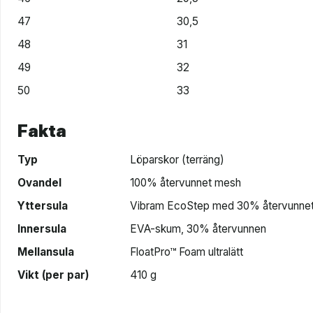
47
30,5
48
31
49
32
50
33
Fakta
Typ
Löparskor (terräng)
Ovandel
100% återvunnet mesh
Yttersula
Vibram EcoStep med 30% återvunne
Innersula
EVA-skum, 30% återvunnen
Mellansula
FloatPro™ Foam ultralätt
Vikt (per par)
410 g