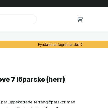
Fynda innan lagret tar slut!
ove 7 löparsko (herr)
tt par uppskattade terränglöparskor med