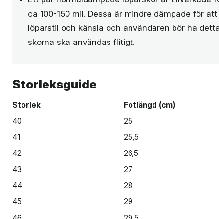
ca 100-150 mil. Dessa är mindre dämpade för att 
löparstil och känsla och användaren bör ha dett
skorna ska användas flitigt.
Storleksguide
Storlek
Fotlängd (cm)
40
25
41
25,5
42
26,5
43
27
44
28
45
29
46
29,5