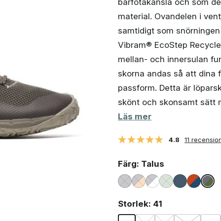
barfotakänsla och som des
var:
är:
1
840 kr.
material. Ovandelen i venti
000 kr.
samtidigt som snörningen 
Vibram® EcoStep Recycle-
mellan- och innersulan fu
skorna andas så att dina 
passform. Detta är löparsk
skönt och skonsamt sätt m
Läs mer
4.8
11 recensio
Färg
: Talus
Storlek
: 41