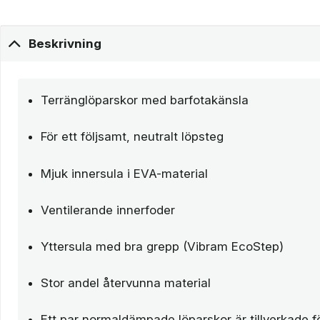
Beskrivning
Terränglöparskor med barfotakänsla
För ett följsamt, neutralt löpsteg
Mjuk innersula i EVA-material
Ventilerande innerfoder
Yttersula med bra grepp (Vibram EcoStep)
Stor andel återvunna material
Ett par normaldämpade löparskor är tillverkade fö