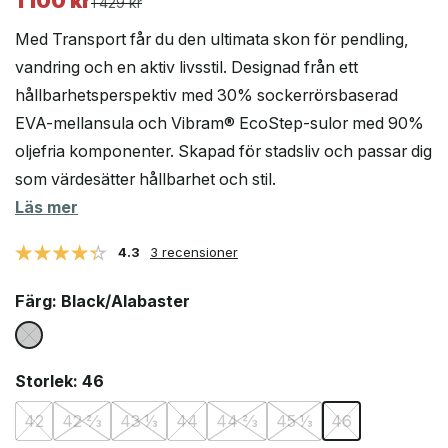
1 100
kr
Det
Det
1 429
kr
ursprungliga
nuvarande
Med Transport får du den ultimata skon för pendling,
priset
priset
vandring och en aktiv livsstil. Designad från ett
var:
är:
hållbarhetsperspektiv med 30% sockerrörsbaserad
1
1
429 kr.
100 kr.
EVA-mellansula och Vibram® EcoStep-sulor med 90%
oljefria komponenter. Skapad för stadsliv och passar dig
som värdesätter hållbarhet och stil.
Läs mer
4.3
3 recensioner
Färg
: Black/Alabaster
Storlek
: 46
42
42 ⅔
43 ⅓
44
44 ⅔
45 ⅓
46