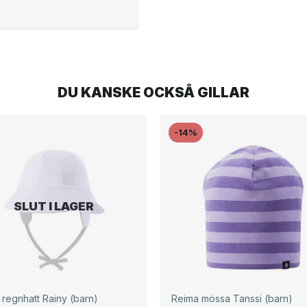
DU KANSKE OCKSÅ GILLAR
-14%
SLUT I LAGER
 regnhatt Rainy (barn)
Reima mössa Tanssi (barn)