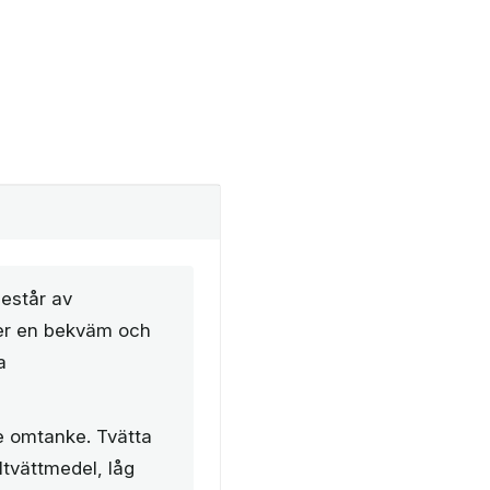
estår av
 ger en bekväm och
a
e omtanke. Tvätta
ltvättmedel, låg