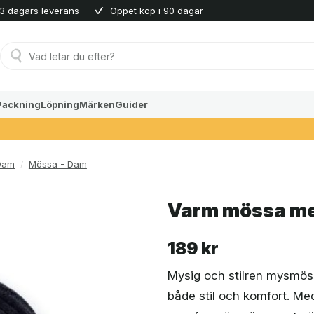
3 dagars leverans
Öppet köp i 90 dagar
Produktsökning
Packning
Löpning
Märken
Guider
Dam
/
Mössa - Dam
Varm mössa med
189
kr
Mysig och stilren mysmössa
både stil och komfort. Med 