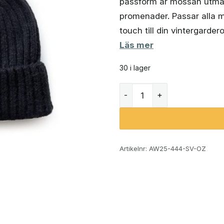
passform är mössan utmär
promenader. Passar alla 
touch till din vintergarder
Läs mer
30 i lager
Varm mössa med ull - svar
Artikelnr:
AW25-444-SV-OZ