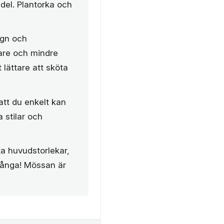
edel. Plantorka och
ign och
kare och mindre
t lättare att sköta
att du enkelt kan
 stilar och
a huvudstorlekar,
 många! Mössan är