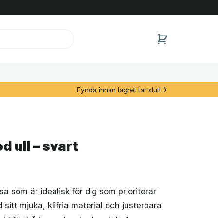
Fynda innan lagret tar slut!
 ull – svart
 som är idealisk för dig som prioriterar
sitt mjuka, klifria material och justerbara