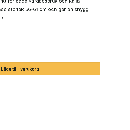
kt för både vardagsbruk och kalla
med storlek 56-61 cm och ger en snygg
ob.
t mängd
Lägg till i varukorg