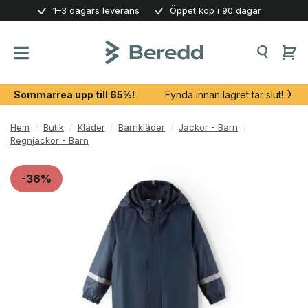
Skip
1–3 dagars leverans
Öppet köp i 90 dagar
to
content
Sommarrea upp till 65%!
Fynda innan lagret tar slut!
Hem
/
Butik
/
Kläder
/
Barnkläder
/
Jackor - Barn
/
Regnjackor - Barn
-36%