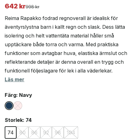
642
kr
Det
Det
998
kr
ursprungliga
nuvarande
Reima Rapakko fodrad regnoverall är idealisk för
priset
priset
äventyrslystna barn i kallt regn och slask. Dess lätta
var:
är:
isolering och helt vattentäta material håller små
998 kr.
642 kr.
upptäckare både torra och varma. Med praktiska
funktioner som avtagbar huva, elastiska ärmslut och
reflekterande detaljer är denna overall en trygg och
funktionell följeslagare för lek i alla väderlekar.
Läs mer
Färg
: Navy
Storlek
: 74
74
80
86
92
98
104