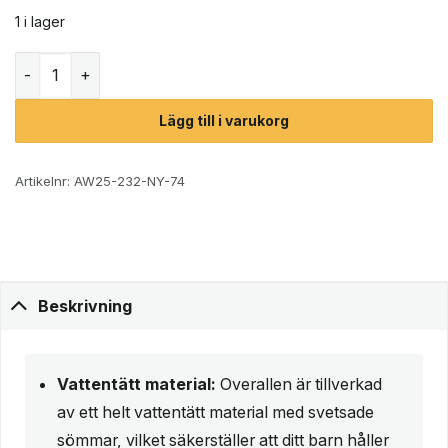
1 i lager
Reima Rapakko fodrad regnoverall (barn) mängd
Lägg till i varukorg
Artikelnr:
AW25-232-NY-74
Beskrivning
Vattentätt material:
Overallen är tillverkad
av ett helt vattentätt material med svetsade
sömmar, vilket säkerställer att ditt barn håller