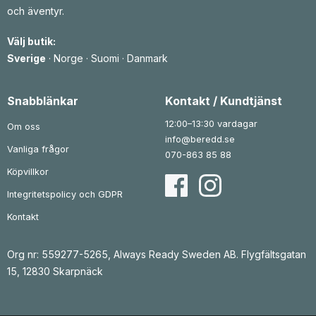
r
e
r
e
och äventyr.
i
t
i
t
s
ä
s
ä
e
r
e
r
Välj butik:
t
:
t
:
v
5
v
6
Sverige
·
Norge
·
Suomi
·
Danmark
a
9
a
5
r
1
r
6
:
:
7
k
7
k
Snabblänkar
Kontakt / Kundtjänst
0
r
8
r
4
.
2
.
12:00–13:30 vardagar
Om oss
k
k
info@beredd.se
r
r
Vanliga frågor
.
.
070-863 85 88
Köpvillkor
Integritetspolicy och GDPR
Kontakt
Org nr: 559277-5265, Always Ready Sweden AB. Flygfältsgatan
15, 12830 Skarpnäck