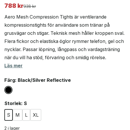
788
kr
Det
Det
938
kr
ursprungliga
nuvarande
Aero Mesh Compression Tights är ventilerande
priset
priset
kompressionstights för användare som tränar på
var:
är:
grusvägar och stigar. Teknisk mesh håller kroppen sval.
938 kr.
788 kr.
Flera fickor och elastiska öglor rymmer telefon, gel och
nycklar. Passar löpning, långpass och vardagsträning
när du vill ha stöd, förvaring och smidig rörelse.
Läs mer
Färg
: Black/Silver Reflective
Storlek
: S
S
M
L
XL
2 i lager