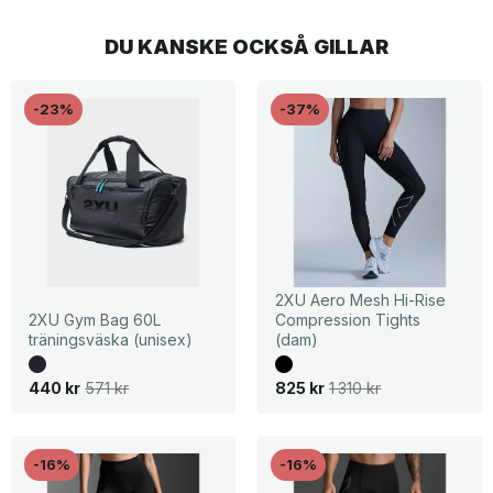
DU KANSKE OCKSÅ GILLAR
-23%
-37%
2XU Aero Mesh Hi-Rise
2XU Gym Bag 60L
Compression Tights
träningsväska (unisex)
(dam)
D
D
D
D
440
kr
571
kr
825
kr
1 310
kr
e
e
e
e
t
t
t
t
u
n
u
n
r
u
r
u
s
v
s
v
-16%
-16%
p
a
p
a