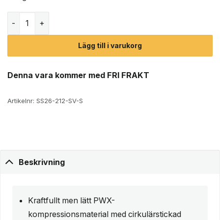
2XU Aero Mesh Compression Tights (herr) mängd
Lägg till i varukorg
Denna vara kommer med FRI FRAKT
Artikelnr:
SS26-212-SV-S
Beskrivning
Kraftfullt men lätt PWX-
kompressionsmaterial med cirkulärstickad