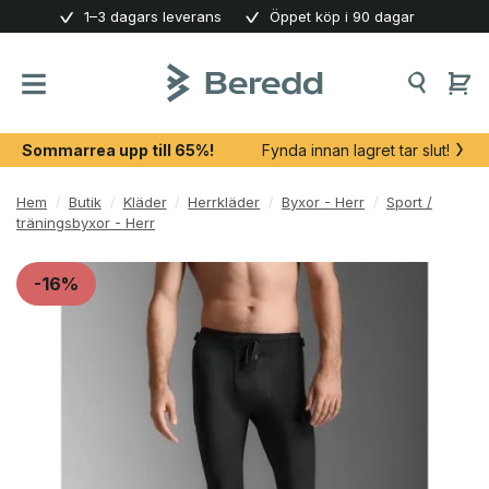
Skip
1–3 dagars leverans
Öppet köp i 90 dagar
to
content
Sommarrea upp till 65%!
Fynda innan lagret tar slut!
Hem
/
Butik
/
Kläder
/
Herrkläder
/
Byxor - Herr
/
Sport /
träningsbyxor - Herr
-16%