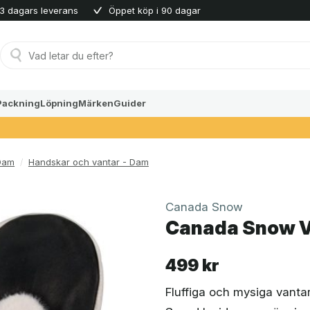
3 dagars leverans
Öppet köp i 90 dagar
Produktsökning
Packning
Löpning
Märken
Guider
Dam
/
Handskar och vantar - Dam
Canada Snow
Canada Snow V
499
kr
Fluffiga och mysiga vanta