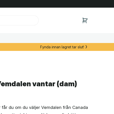
Fynda innan lagret tar slut!
emdalen vantar (dam)
r får du om du väljer Vemdalen från Canada