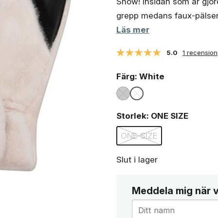
Snow! Insidan som är gjor
grepp medans faux-pälsen
Läs mer
5.0
1 recension
Färg
: White
Storlek
: ONE SIZE
ONE SIZE
Slut i lager
Meddela mig när va