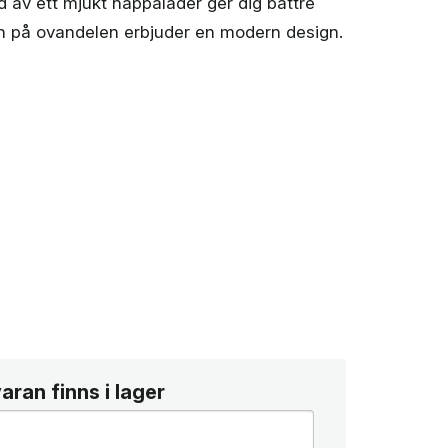
d av ett mjukt nappaläder ger dig bättre
 på ovandelen erbjuder en modern design.
ran finns i lager