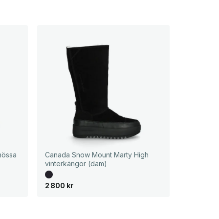
mössa
Canada Snow Mount Marty High
vinterkängor (dam)
2 800
kr