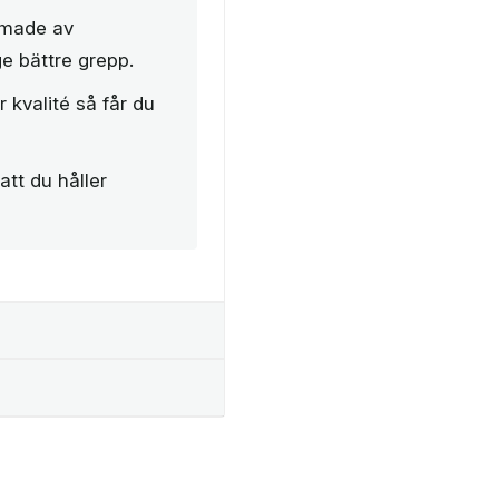
rmade av
ge bättre grepp.
kvalité så får du
att du håller