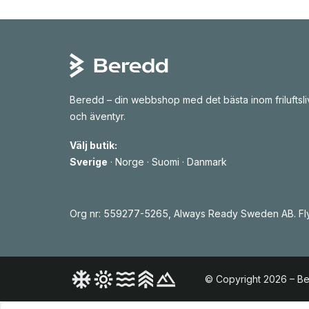
n
t
e
r
v
a
l
l
:
4
2
Beredd – din webbshop med det bästa inom friluftsli
9
och äventyr.
k
r
t
Välj butik:
i
Sverige
·
Norge
·
Suomi
·
Danmark
l
l
4
9
9
Org nr: 559277-5265, Always Ready Sweden AB. Fly
k
r
© Copyright 2026 – B