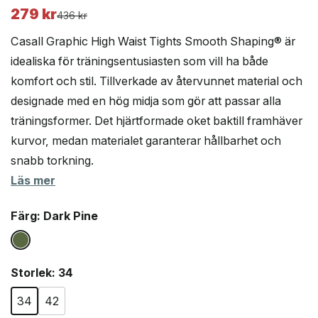
279
kr
Det
Det
436
kr
ursprungliga
nuvarande
Casall Graphic High Waist Tights Smooth Shaping® är
priset
priset
idealiska för träningsentusiasten som vill ha både
var:
är:
komfort och stil. Tillverkade av återvunnet material och
436 kr.
279 kr.
designade med en hög midja som gör att passar alla
träningsformer. Det hjärtformade oket baktill framhäver
kurvor, medan materialet garanterar hållbarhet och
snabb torkning.
Läs mer
Färg
: Dark Pine
Storlek
: 34
34
42