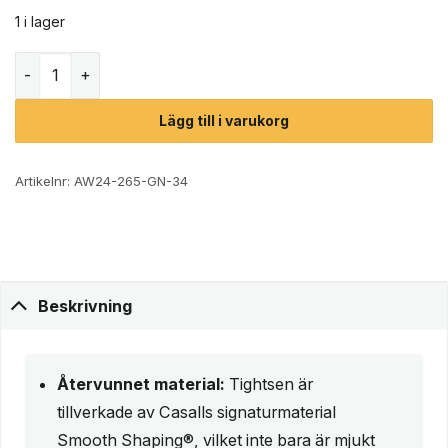
1 i lager
Casall Graphic High Waist Tights träningstights (dam) mä
Lägg till i varukorg
Artikelnr:
AW24-265-GN-34
Beskrivning
Återvunnet material:
Tightsen är
tillverkade av Casalls signaturmaterial
Smooth Shaping®, vilket inte bara är mjukt