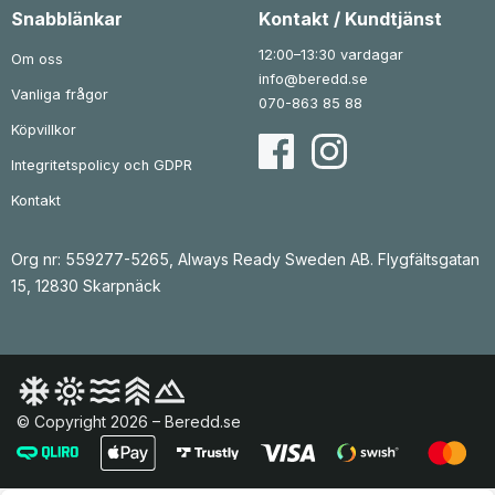
3
k
3
k
Snabblänkar
Kontakt / Kundtjänst
2
r
0
r
9
.
9
.
12:00–13:30 vardagar
Om oss
k
k
info@beredd.se
r
r
Vanliga frågor
.
.
070-863 85 88
Köpvillkor
Integritetspolicy och GDPR
Kontakt
Org nr: 559277-5265, Always Ready Sweden AB. Flygfältsgatan
15, 12830 Skarpnäck
© Copyright 2026 – Beredd.se