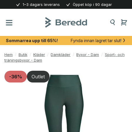
Skip
1–3 dagars leverans
Öppet köp i 90 dagar
to
content
Sommarrea upp till 65%!
Fynda innan lagret tar slut!
Hem
/
Butik
/
Kläder
/
Damkläder
/
Byxor - Dam
/
Sport- och
träningsbyxor - Dam
-36%
Outlet