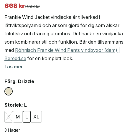
668
kr
Det
Det
1 083
kr
ursprungliga
nuvarande
Frankie Wind Jacket vindjacka är tillverkad i
priset
priset
lättviktspolyamid och är som gjord för dig som älskar
var:
är:
friluftsliv och träning utomhus. Det här är en vindjacka
1
668 kr.
083 kr.
som kombinerar stil och funktion. Bär den tillsammans
med
Röhnisch Frankie Wind Pants vindbyxor (dam) |
Beredd.se
för en komplett look.
Läs mer
Färg
: Drizzle
Storlek
: L
S
M
L
XL
3 i lager