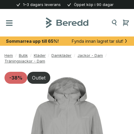
Skip
1–3 dagars leverans
Öppet köp i 90 dagar
to
content
Sommarrea upp till 65%!
Fynda innan lagret tar slut!
Hem
/
Butik
/
Kläder
/
Damkläder
/
Jackor - Dam
/
Träningsjackor - Dam
-38%
Outlet