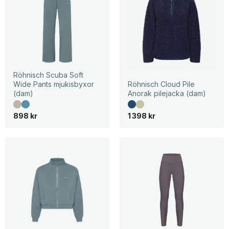
Röhnisch Scuba Soft
Wide Pants mjukisbyxor
Röhnisch Cloud Pile
(dam)
Anorak pilejacka (dam)
898
kr
1 398
kr