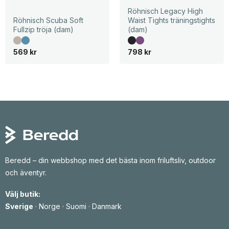
Röhnisch Legacy High
Röhnisch Scuba Soft
Waist Tights träningstights
Fullzip tröja (dam)
(dam)
569
kr
798
kr
Beredd – din webbshop med det bästa inom friluftsliv, outdoor
och äventyr.
Välj butik:
Sverige
·
Norge
·
Suomi
·
Danmark