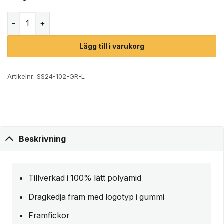
Röhnisch Frankie Wind Jacket vindjacka (dam) mängd
Lägg till i varukorg
Artikelnr:
SS24-102-GR-L
Beskrivning
Tillverkad i 100% lätt polyamid
Dragkedja fram med logotyp i gummi
Framfickor