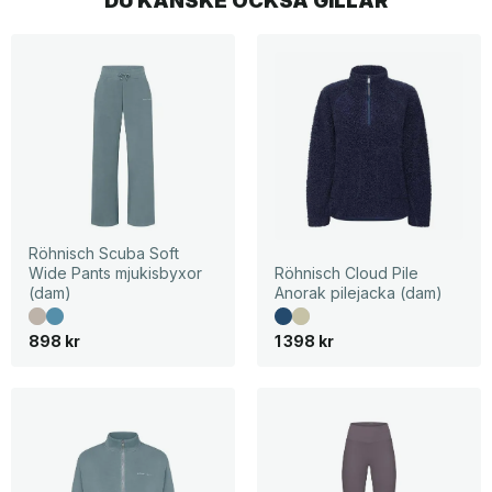
Röhnisch Scuba Soft
Wide Pants mjukisbyxor
Röhnisch Cloud Pile
(dam)
Anorak pilejacka (dam)
898
kr
1 398
kr