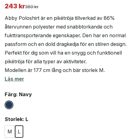
243
kr
Det
Det
380
kr
ursprungliga
nuvarande
Abby Poloshirt är en pikétröja tillverkad av 86%
priset
priset
återvunnen polyester med snabbtorkande och
var:
är:
fukttransporterande egenskaper. Den har en normal
380 kr.
243 kr.
passform och en dold dragkedja för en stilren design.
Perfekt för dig som vill ha en snygg och funktionell
pikétröja för alla typer av aktiviteter.
Modellen är 177 cm lång och bär storlek M.
Läs mer
Färg
: Navy
Storlek
: L
M
L