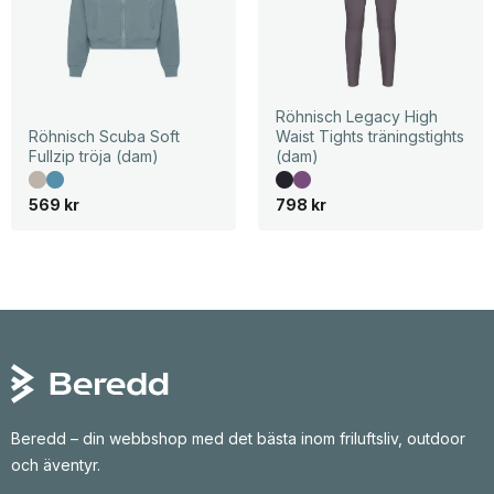
Röhnisch Legacy High
Röhnisch Scuba Soft
Waist Tights träningstights
Fullzip tröja (dam)
(dam)
569
kr
798
kr
Beredd – din webbshop med det bästa inom friluftsliv, outdoor
och äventyr.