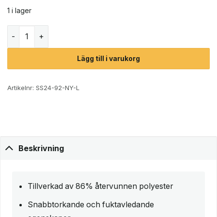
1 i lager
Röhnisch Abby Poloshirt pikétröja (dam) mängd
Lägg till i varukorg
Artikelnr:
SS24-92-NY-L
Beskrivning
Tillverkad av 86% återvunnen polyester
Snabbtorkande och fuktavledande