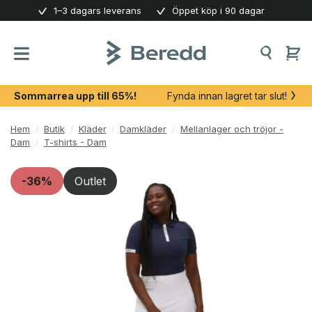
Skip
1–3 dagars leverans
Öppet köp i 90 dagar
to
content
Sommarrea upp till 65%!
Fynda innan lagret tar slut!
Hem
/
Butik
/
Kläder
/
Damkläder
/
Mellanlager och tröjor -
Dam
/
T-shirts - Dam
-36%
Outlet