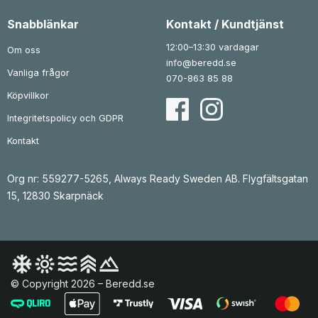
:
k
:
k
1
r
1
r
Snabblänkar
Kontakt / Kundtjänst
3
.
3
.
9
9
12:00–13:30 vardagar
Om oss
k
k
info@beredd.se
r
r
Vanliga frågor
.
.
070-863 85 88
Köpvillkor
Integritetspolicy och GDPR
Kontakt
Org nr: 559277-5265, Always Ready Sweden AB. Flygfältsgatan
15, 12830 Skarpnäck
© Copyright 2026 – Beredd.se