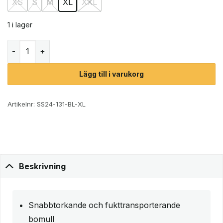
XS
S
M
XL
XXL
1 i lager
Adidas Scoop Bralette BH (dam) mängd
Lägg till i varukorg
Artikelnr:
SS24-131-BL-XL
Beskrivning
Snabbtorkande och fukttransporterande
bomull