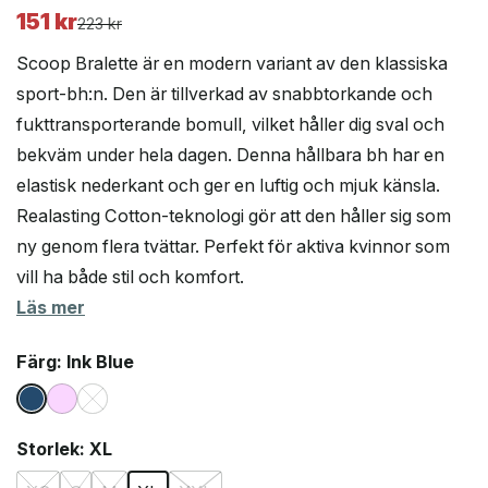
151
kr
Det
Det
223
kr
ursprungliga
nuvarande
Scoop Bralette är en modern variant av den klassiska
priset
priset
sport-bh:n. Den är tillverkad av snabbtorkande och
var:
är:
fukttransporterande bomull, vilket håller dig sval och
223 kr.
151 kr.
bekväm under hela dagen. Denna hållbara bh har en
elastisk nederkant och ger en luftig och mjuk känsla.
Realasting Cotton-teknologi gör att den håller sig som
ny genom flera tvättar. Perfekt för aktiva kvinnor som
vill ha både stil och komfort.
Läs mer
Färg
: Ink Blue
Storlek
: XL