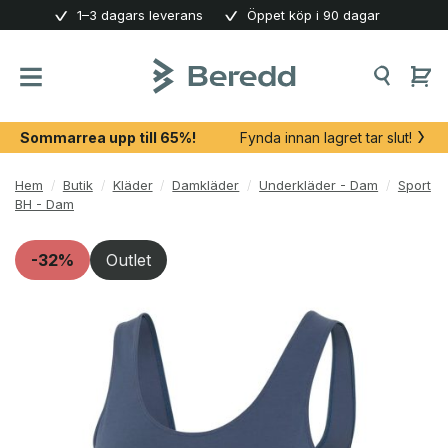
Skip
1–3 dagars leverans
Öppet köp i 90 dagar
to
content
Sommarrea upp till 65%!
Fynda innan lagret tar slut!
Hem
/
Butik
/
Kläder
/
Damkläder
/
Underkläder - Dam
/
Sport
BH - Dam
-32%
Outlet