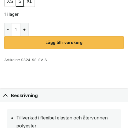
XS
S
XL
1 i lager
Röhnisch Flattering Sportsbra (dam) mängd
Lägg till i varukorg
Artikelnr:
SS24-98-SV-S
Beskrivning
Tillverkad i flexibel elastan och återvunnen
polyester