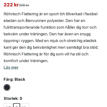
222
kr
Det
Det
398
kr
ursprungliga
nuvarande
Röhnisch Flattering är en sport-bh tillverkad i flexibel
priset
priset
elastan och återvunnen polyester. Den har en
var:
är:
fukttransporterande funktion som håller dig torr och
398 kr.
222 kr.
bekväm under träningen. Den har även en snygg
öppning i ryggen. Med en mjuk och stretchig elastisk
kant ger den dig bekvämlighet men samtidigt bra stöd.
Röhnisch Flattering är för dig som vill ha stil och
komfort under träningen.
Läs mer
Färg
: Black
Storlek
: S