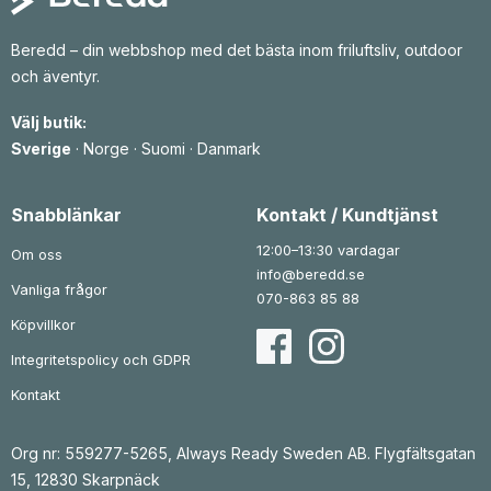
Beredd – din webbshop med det bästa inom friluftsliv, outdoor
och äventyr.
Välj butik:
Sverige
·
Norge
·
Suomi
·
Danmark
Snabblänkar
Kontakt / Kundtjänst
12:00–13:30 vardagar
Om oss
info@beredd.se
Vanliga frågor
070-863 85 88
Köpvillkor
Integritetspolicy och GDPR
Kontakt
Org nr: 559277-5265, Always Ready Sweden AB. Flygfältsgatan
15, 12830 Skarpnäck