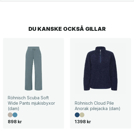
DU KANSKE OCKSÅ GILLAR
Röhnisch Scuba Soft
Wide Pants mjukisbyxor
Röhnisch Cloud Pile
(dam)
Anorak pilejacka (dam)
898
kr
1 398
kr