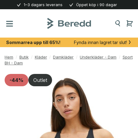
Skip
1–3 dagars leverans
Öppet köp i 90 dagar
to
content
Sommarrea upp till 65%!
Fynda innan lagret tar slut!
Hem
/
Butik
/
Kläder
/
Damkläder
/
Underkläder - Dam
/
Sport
BH - Dam
-44%
Outlet