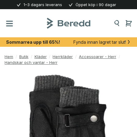
Skip
1–3 dagars leverans
Öppet köp i 90 dagar
to
content
Sommarrea upp till 65%!
Fynda innan lagret tar slut!
Hem
/
Butik
/
Kläder
/
Herrkläder
/
Accessoarer - Herr
/
Handskar och vantar - Herr