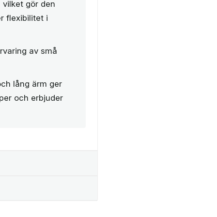
vilket gör den
lexibilitet i
örvaring av små
och lång ärm ger
yper och erbjuder