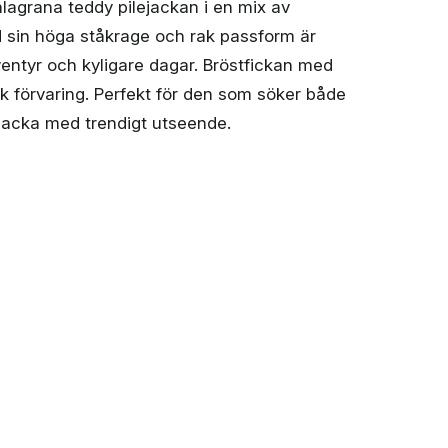
alagrana teddy pilejackan i en mix av
 sin höga ståkrage och rak passform är
ventyr och kyligare dagar. Bröstfickan med
sk förvaring. Perfekt för den som söker både
 jacka med trendigt utseende.
y pilejacka (herr) mängd