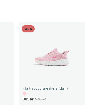
-32%
Fila Havocc sneakers (dam)
D
D
385
kr
570
kr
e
e
t
t
u
n