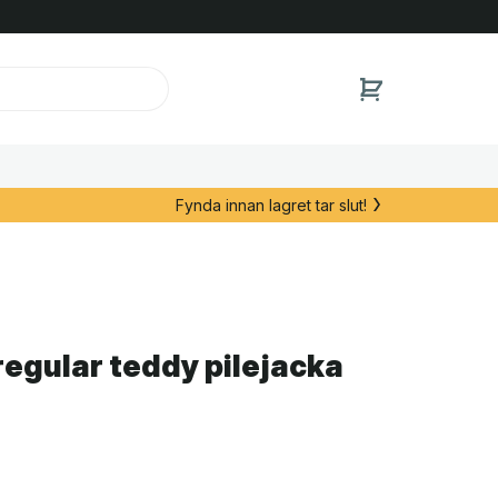
Fynda innan lagret tar slut!
regular teddy pilejacka