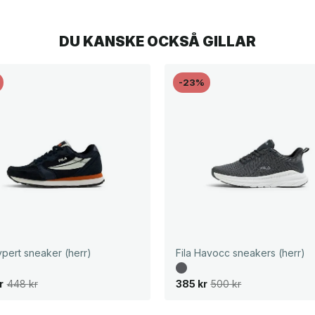
DU KANSKE OCKSÅ GILLAR
-23%
ypert sneaker (herr)
Fila Havocc sneakers (herr)
D
D
r
448
kr
385
kr
500
kr
e
e
t
t
u
n