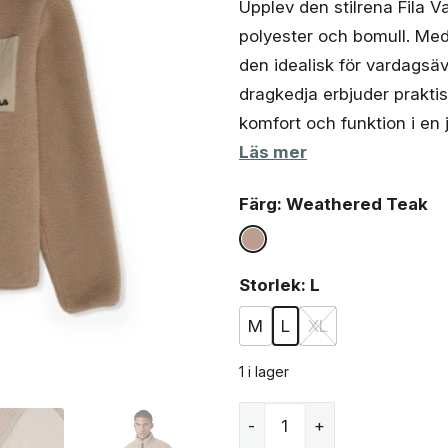
Upplev den stilrena Fila V
priset
priset
polyester och bomull. Med
var:
är:
812 kr.
633 kr.
den idealisk för vardagsä
dragkedja erbjuder prakti
komfort och funktion i en
Läs mer
Färg
: Weathered Teak
Storlek
: L
M
L
XL
1 i lager
Fila Valagrana regular tedd