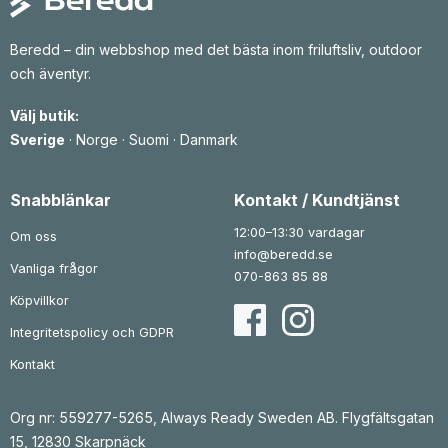
Beredd – din webbshop med det bästa inom friluftsliv, outdoor
och äventyr.
Välj butik:
Sverige
·
Norge
·
Suomi
·
Danmark
Snabblänkar
Kontakt / Kundtjänst
12:00–13:30 vardagar
Om oss
info@beredd.se
Vanliga frågor
070-863 85 88
Köpvillkor
Integritetspolicy och GDPR
Kontakt
Org nr: 559277-5265, Always Ready Sweden AB. Flygfältsgatan
15, 12830 Skarpnäck