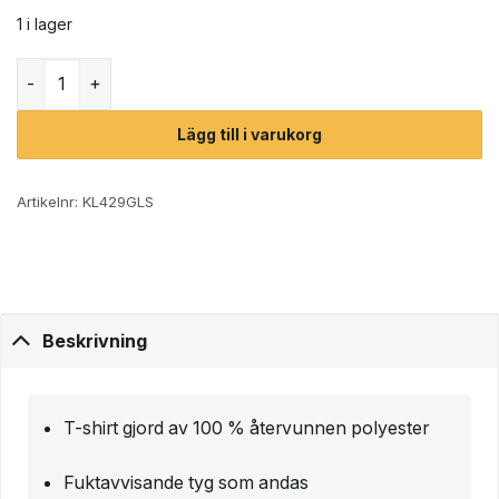
1 i lager
Röhnisch Active Logo Tee t-shirt (dam) mängd
Lägg till i varukorg
Artikelnr:
KL429GLS
Beskrivning
T-shirt gjord av 100 % återvunnen polyester
Fuktavvisande tyg som andas