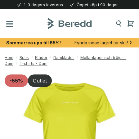
Skip
1–3 dagars leverans
Öppet köp i 90 dagar
to
content
Sommarrea upp till 65%!
Fynda innan lagret tar slut!
Hem
/
Butik
/
Kläder
/
Damkläder
/
Mellanlager och tröjor -
Dam
/
T-shirts - Dam
-55%
Outlet