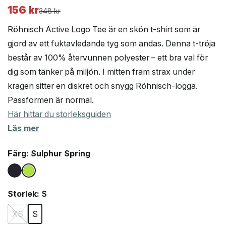
156
kr
Det
Det
348
kr
ursprungliga
nuvarande
Röhnisch Active Logo Tee är en skön t-shirt som är
priset
priset
gjord av ett fuktavledande tyg som andas. Denna t-tröja
var:
är:
består av 100% återvunnen polyester – ett bra val för
348 kr.
156 kr.
dig som tänker på miljön. I mitten fram strax under
kragen sitter en diskret och snygg Röhnisch-logga.
Passformen är normal.
Här hittar du storleksguiden
Läs mer
Färg
: Sulphur Spring
Storlek
: S
XS
S