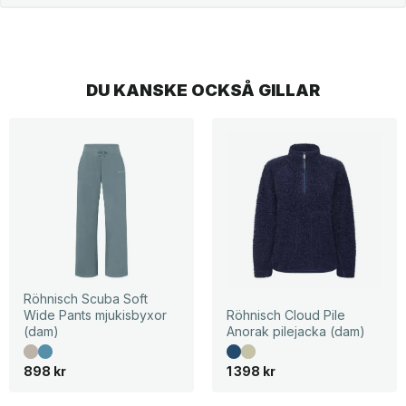
DU KANSKE OCKSÅ GILLAR
Röhnisch Scuba Soft
Wide Pants mjukisbyxor
Röhnisch Cloud Pile
(dam)
Anorak pilejacka (dam)
898
kr
1 398
kr