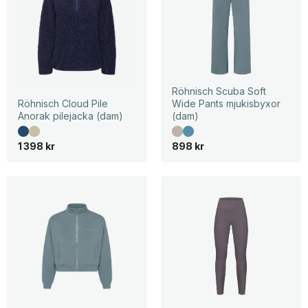
Röhnisch Scuba Soft
Röhnisch Cloud Pile
Wide Pants mjukisbyxor
Anorak pilejacka (dam)
(dam)
1 398
kr
898
kr