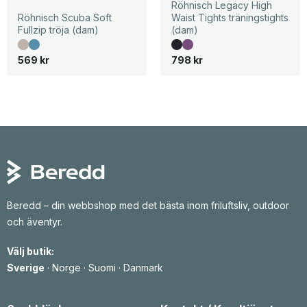
Röhnisch Legacy High
Röhnisch Scuba Soft
Waist Tights träningstights
Fullzip tröja (dam)
(dam)
569
kr
798
kr
Beredd – din webbshop med det bästa inom friluftsliv, outdoor
och äventyr.
Välj butik:
Sverige
·
Norge
·
Suomi
·
Danmark