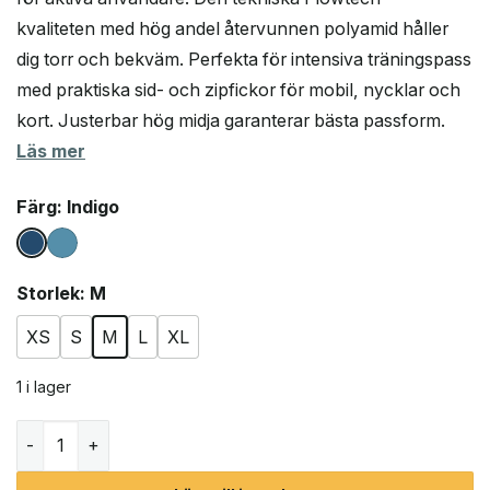
kvaliteten med hög andel återvunnen polyamid håller
dig torr och bekväm. Perfekta för intensiva träningspass
med praktiska sid- och zipfickor för mobil, nycklar och
kort. Justerbar hög midja garanterar bästa passform.
Läs mer
Färg
: Indigo
Storlek
: M
XS
S
M
L
XL
1 i lager
Röhnisch Weightless High Intensity Bikes träningstights 