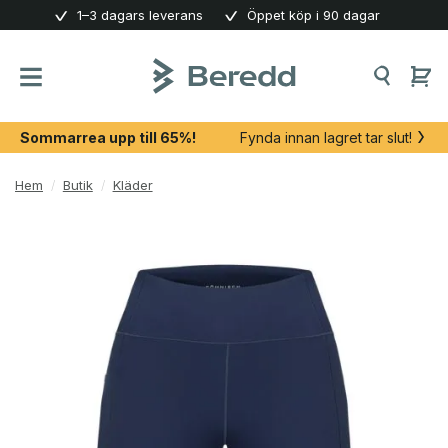
Skip
1–3 dagars leverans
Öppet köp i 90 dagar
to
content
Sommarrea upp till 65%!
Fynda innan lagret tar slut!
Hem
/
Butik
/
Kläder