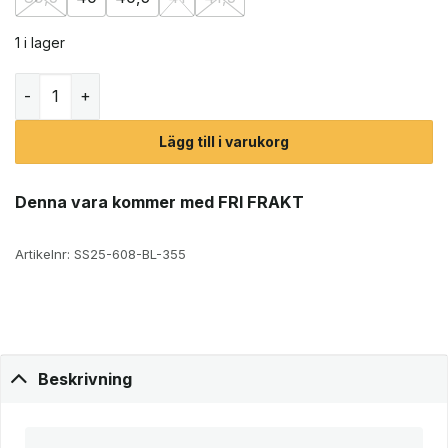
1 i lager
La Sportiva Tarantulace klätterskor (dam) mängd
Lägg till i varukorg
Denna vara kommer med FRI FRAKT
Artikelnr:
SS25-608-BL-355
Beskrivning