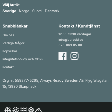
e
r
e
r
Välj butik:
t
:
t
:
v
2
v
2
Sverige
·
Norge
·
Suomi
·
Danmark
a
1
a
5
r
6
r
0
:
:
3
k
3
k
Snabblänkar
Kontakt / Kundtjänst
2
r
7
r
9
.
9
.
12:00–13:30 vardagar
Om oss
k
k
info@beredd.se
r
r
Vanliga frågor
.
.
070-863 85 88
Köpvillkor
Integritetspolicy och GDPR
Kontakt
Org nr: 559277-5265, Always Ready Sweden AB. Flygfältsgatan
15, 12830 Skarpnäck