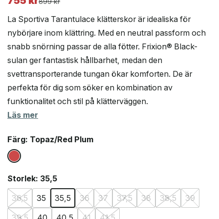
755
kr
Det
Det
899
kr
ursprungliga
nuvarande
La Sportiva Tarantulace klätterskor är idealiska för
priset
priset
nybörjare inom klättring. Med en neutral passform och
var:
är:
snabb snörning passar de alla fötter. Frixion® Black-
899 kr.
755 kr.
sulan ger fantastisk hållbarhet, medan den
svettransporterande tungan ökar komforten. De är
perfekta för dig som söker en kombination av
funktionalitet och stil på klätterväggen.
Läs mer
Färg
: Topaz/Red Plum
Storlek
: 35,5
36,5
35
35,5
36
37
37,5
38
38,5
39
39,5
40
40,5
41
41,5