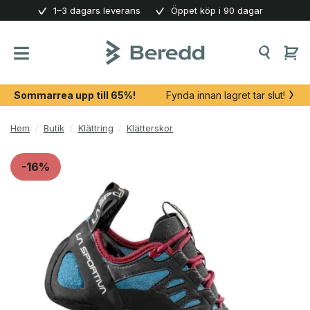
Skip
1–3 dagars leverans
Öppet köp i 90 dagar
to
content
Sommarrea upp till 65%!
Fynda innan lagret tar slut!
Hem
/
Butik
/
Klättring
/
Klätterskor
-16%