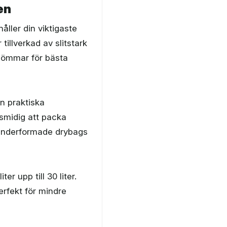
en
åller din viktigaste
tillverkad av slitstark
 sömmar för bästa
n praktiska
 smidig att packa
linderformade drybags
ter upp till 30 liter.
erfekt för mindre