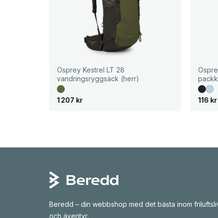
Osprey Kestrel LT 28
Ospre
vandringsryggsäck (herr)
packk
D
D
1 207
kr
116
kr
e
e
t
t
u
n
r
u
s
v
p
a
r
r
u
a
n
n
g
d
l
e
i
p
g
r
a
i
p
s
Beredd – din webbshop med det bästa inom friluftsli
r
e
i
t
och äventyr.