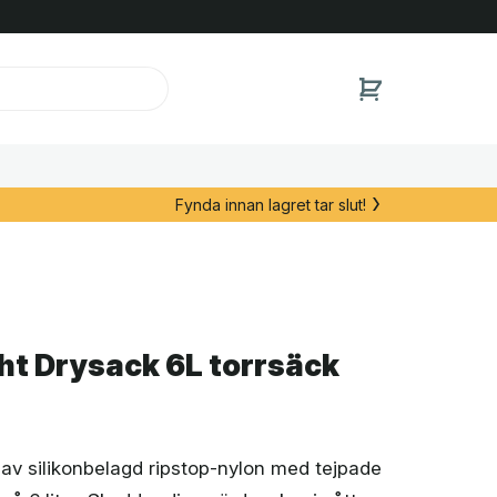
Fynda innan lagret tar slut!
ht Drysack 6L torrsäck
 av silikonbelagd ripstop-nylon med tejpade