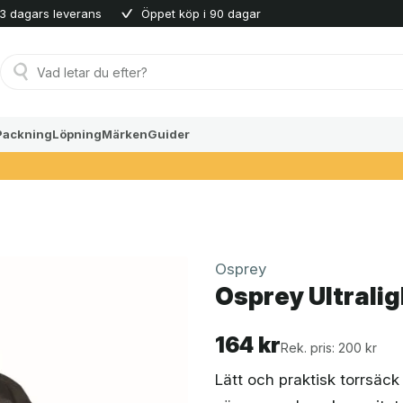
3 dagars leverans
Öppet köp i 90 dagar
Produktsökning
Packning
Löpning
Märken
Guider
Osprey
Osprey Ultralig
164
kr
Rek. pris: 200 kr
Lätt och praktisk torrsäck