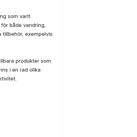
ing som varit
 för både vandring,
 tillbehör, exempelvis
ållbara produkter som
nns i en rad olika
tivitet.