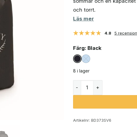
sömmar och en kapacitet p
och torrt.
Läs mer
4.8
5 recensio
Färg
: Black
8 i lager
Osprey Ultralight Drysack
Artikelnr:
BD373SV6