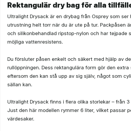
Rektangulär dry bag för alla tillfäll
Ultralight Drysack är en drybag från Osprey som ser h
utrustning helt torr när du är ute på tur. Packpåsen är 
och silikonbehandlad ripstop-nylon och har tejpade
möjliga vattenresistens.
Du försluter påsen enkelt och säkert med hjälp av de
rullöppningen. Dess rektangulära form gör den extra
eftersom den kan stå upp av sig själv, något som cy
sällan kan.
Ultralight Drysack finns i flera olika storlekar – från 3 li
Just den här modellen rymmer 6 liter, vilket passar p
värdesaker.