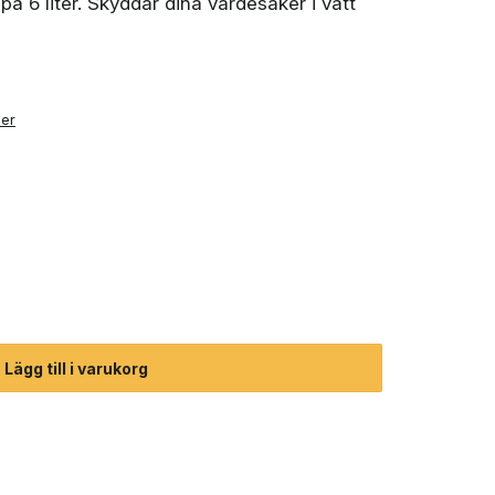
å 6 liter. Skyddar dina värdesaker i vått
ner
 6L torrsäck mängd
Lägg till i varukorg