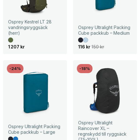
Osprey Kestrel LT 28
vandringsryggsäck
Osprey Ultralight Packing
(herr)
Cube packkub – Medium
D
D
1 207
kr
116
kr
150
kr
e
e
t
t
u
n
r
u
s
v
-24%
-18%
p
a
r
r
u
a
n
n
g
d
l
e
i
p
g
r
a
i
p
s
r
e
i
t
Osprey Ultralight
s
ä
Osprey Ultralight Packing
Raincover XL –
e
r
Cube packkub – Large
regnskydd till ryggsäck
t
:
v
1
(75-100L)