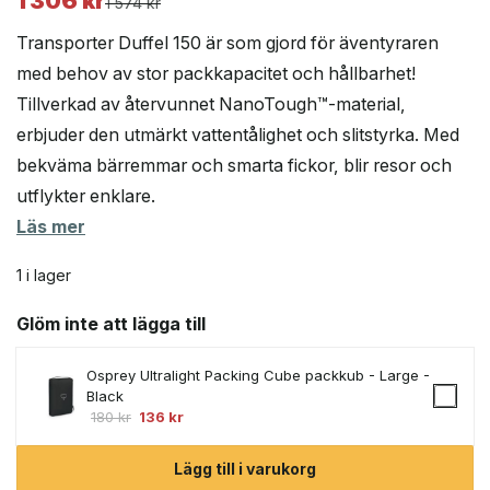
1 306
kr
Det
Det
1 574
kr
ursprungliga
nuvarande
Transporter Duffel 150 är som gjord för äventyraren
priset
priset
med behov av stor packkapacitet och hållbarhet!
var:
är:
Tillverkad av återvunnet NanoTough™-material,
1
1
574 kr.
306 kr.
erbjuder den utmärkt vattentålighet och slitstyrka. Med
bekväma bärremmar och smarta fickor, blir resor och
utflykter enklare.
Läs mer
1 i lager
Glöm inte att lägga till
Osprey Ultralight Packing Cube packkub - Large -
Black
Det
Det
180
kr
136
kr
ursprungliga
nuvarande
priset
priset
Lägg till i varukorg
var:
är: