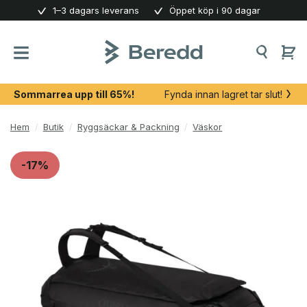
Skip
1–3 dagars leverans
Öppet köp i 90 dagar
to
content
Sommarrea upp till 65%!
Fynda innan lagret tar slut!
Hem
/
Butik
/
Ryggsäckar & Packning
/
Väskor
-17%