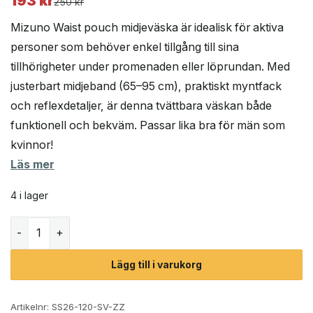
193
kr
Det
Det
250
kr
ursprungliga
nuvarande
Mizuno Waist pouch midjeväska är idealisk för aktiva
priset
priset
personer som behöver enkel tillgång till sina
var:
är:
tillhörigheter under promenaden eller löprundan. Med
250 kr.
193 kr.
justerbart midjeband (65–95 cm), praktiskt myntfack
och reflexdetaljer, är denna tvättbara väskan både
funktionell och bekväm. Passar lika bra för män som
kvinnor!
Läs mer
4 i lager
Mizuno Waist pouch midjeväska (unisex) mängd
Lägg till i varukorg
Artikelnr:
SS26-120-SV-ZZ