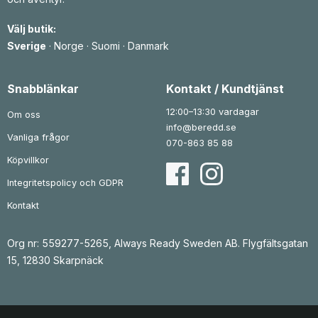
s
ä
s
ä
e
r
e
r
Välj butik:
t
:
t
:
v
1
v
1
Sverige
·
Norge
·
Suomi
·
Danmark
a
4
a
4
r
4
r
4
:
:
1
k
1
k
Snabblänkar
Kontakt / Kundtjänst
8
r
8
r
7
.
7
.
12:00–13:30 vardagar
Om oss
k
k
info@beredd.se
r
r
Vanliga frågor
.
.
070-863 85 88
Köpvillkor
Integritetspolicy och GDPR
Kontakt
Org nr: 559277-5265, Always Ready Sweden AB. Flygfältsgatan
15, 12830 Skarpnäck