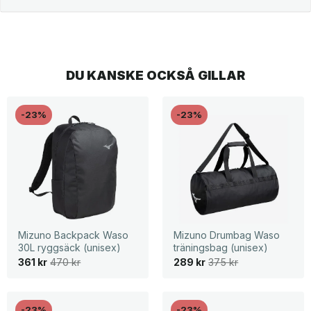
DU KANSKE OCKSÅ GILLAR
-23%
-23%
Mizuno Backpack Waso
Mizuno Drumbag Waso
30L ryggsäck (unisex)
träningsbag (unisex)
D
D
D
D
361
kr
470
kr
289
kr
375
kr
e
e
e
e
t
t
t
t
u
n
u
n
r
u
r
u
s
v
s
v
-23%
-23%