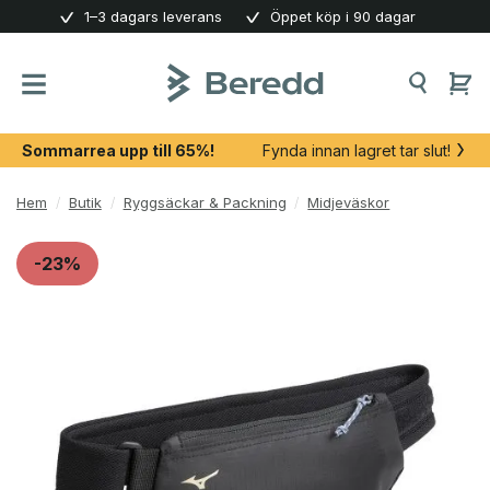
Skip
1–3 dagars leverans
Öppet köp i 90 dagar
to
content
Sommarrea upp till 65%!
Fynda innan lagret tar slut!
Hem
/
Butik
/
Ryggsäckar & Packning
/
Midjeväskor
-23%