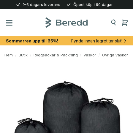
Skip
1–3 dagars leverans
Öppet köp i 90 dagar
to
content
Sommarrea upp till 65%!
Fynda innan lagret tar slut!
Hem
/
Butik
/
Ryggsäckar & Packning
/
Väskor
/
Övriga väskor