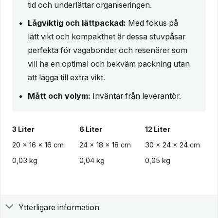
tid och underlättar organiseringen.
Lågviktig och lättpackad:
Med fokus på
lätt vikt och kompakthet är dessa stuvpåsar
perfekta för vagabonder och resenärer som
vill ha en optimal och bekväm packning utan
att lägga till extra vikt.
Mått och volym:
Inväntar från leverantör.
3 Liter
6 Liter
12 Liter
20 x 16 x 16 cm
24 x 18 x 18 cm
30 x 24 x 24 cm
0,03 kg
0,04 kg
0,05 kg
Ytterligare information