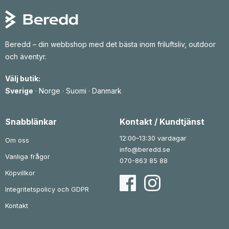
g
d
g
d
l
e
l
e
i
p
i
p
g
r
g
r
a
i
a
i
p
s
p
s
Beredd – din webbshop med det bästa inom friluftsliv, outdoor
r
e
r
e
och äventyr.
i
t
i
t
s
ä
s
ä
e
r
e
r
Välj butik:
t
:
t
:
v
1
v
2
Sverige
·
Norge
·
Suomi
·
Danmark
a
3
a
8
r
6
r
7
:
:
1
k
3
k
Snabblänkar
Kontakt / Kundtjänst
8
r
5
r
0
.
1
.
12:00–13:30 vardagar
Om oss
k
k
info@beredd.se
r
r
Vanliga frågor
.
.
070-863 85 88
Köpvillkor
Integritetspolicy och GDPR
Kontakt