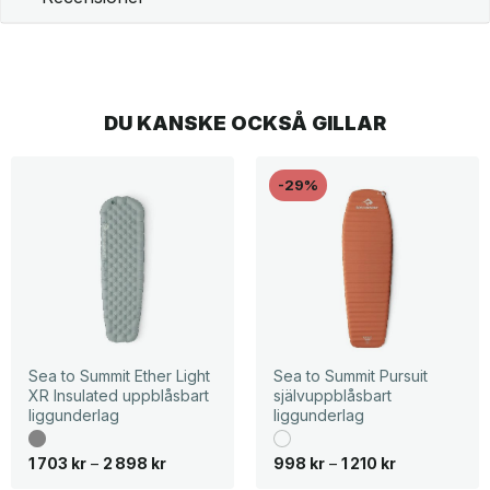
DU KANSKE OCKSÅ GILLAR
-29%
Sea to Summit Ether Light
Sea to Summit Pursuit
XR Insulated uppblåsbart
självuppblåsbart
liggunderlag
liggunderlag
P
P
1 703
kr
–
2 898
kr
998
kr
–
1 210
kr
r
r