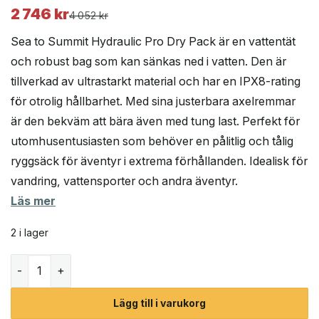
2 746
kr
Det
Det
4 052
kr
ursprungliga
nuvarande
Sea to Summit Hydraulic Pro Dry Pack är en vattentät
priset
priset
och robust bag som kan sänkas ned i vatten. Den är
var:
är:
tillverkad av ultrastarkt material och har en IPX8-rating
4
2
052 kr.
746 kr.
för otrolig hållbarhet. Med sina justerbara axelremmar
är den bekväm att bära även med tung last. Perfekt för
utomhusentusiasten som behöver en pålitlig och tålig
ryggsäck för äventyr i extrema förhållanden. Idealisk för
vandring, vattensporter och andra äventyr.
Läs mer
2 i lager
Sea to Summit Hydraulic Pro Dry Pack 50L mängd
Lägg till i varukorg