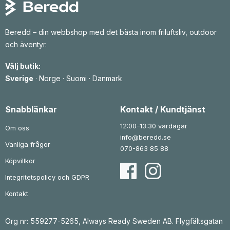
l
l
l
l
:
:
1
1
Beredd – din webbshop med det bästa inom friluftsliv, outdoor
4
5
och äventyr.
2
7
5
4
Välj butik:
k
k
r
r
Sverige
·
Norge
·
Suomi
·
Danmark
t
t
i
i
l
l
l
l
Snabblänkar
Kontakt / Kundtjänst
1
1
4
8
12:00–13:30 vardagar
Om oss
4
2
info@beredd.se
8
6
Vanliga frågor
070-863 85 88
k
k
r
r
Köpvillkor
Integritetspolicy och GDPR
Kontakt
Org nr: 559277-5265, Always Ready Sweden AB. Flygfältsgatan