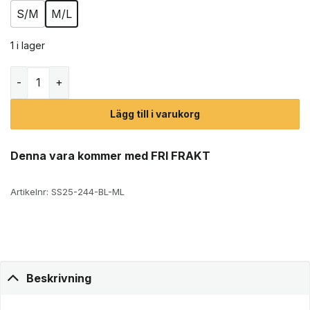
S/M
M/L
1 i lager
Bergans Rabot Daypack 27L dagsryggsäck (unisex) mäng
Lägg till i varukorg
Denna vara kommer med FRI FRAKT
Artikelnr:
SS25-244-BL-ML
Beskrivning