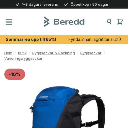
Skip
1–3 dagars leverans
Öppet köp i 90 dagar
to
content
Sommarrea upp till 65%!
Fynda innan lagret tar slut!
Hem
/
Butik
/
Ryggsäckar & Packning
/
Ryggsäckar
/
Vandringsryggsäckar
-16%