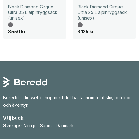
r
e
r
e
i
t
i
t
Black Diamond Cirque
Black Diamond Cirque
s
ä
s
ä
Ultra 35 L alpinryggsäck
Ultra 25 L alpinryggsäck
e
r
e
r
(unisex)
(unisex)
t
:
t
:
v
2
v
9
a
a
5
r
0
r
9
3 550
kr
3 125
kr
:
1
:
2
9
1
k
r
4
k
1
.
0
r
4
5
.
3
k
k
r
r
.
.
Beredd – din webbshop med det bästa inom friluftsliv, outdoor
och äventyr.
Välj butik:
Sverige
·
Norge
·
Suomi
·
Danmark