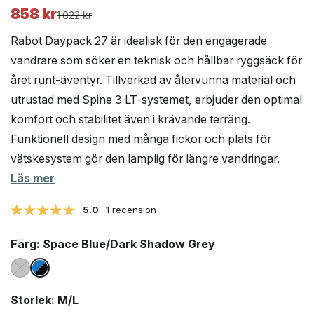
858
kr
Det
Det
1 022
kr
ursprungliga
nuvarande
Rabot Daypack 27 är idealisk för den engagerade
priset
priset
vandrare som söker en teknisk och hållbar ryggsäck för
var:
är:
året runt-äventyr. Tillverkad av återvunna material och
1
858 kr.
022 kr.
utrustad med Spine 3 LT-systemet, erbjuder den optimal
komfort och stabilitet även i krävande terräng.
Funktionell design med många fickor och plats för
vätskesystem gör den lämplig för längre vandringar.
Läs mer
5.0
1 recension
Färg
: Space Blue/Dark Shadow Grey
Storlek
: M/L