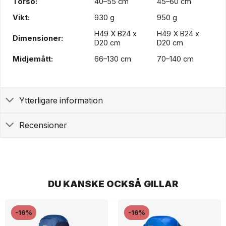
Torso:
40–55 cm
45–60 cm
Vikt:
930 g
950 g
H49 X B24 x
H49 X B24 x
Dimensioner:
D20 cm
D20 cm
Midjemått:
66–130 cm
70–140 cm
Ytterligare information
Recensioner
DU KANSKE OCKSÅ GILLAR
-16%
-16%