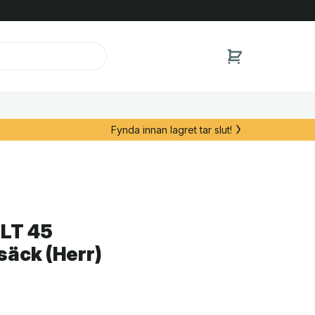
Fynda innan lagret tar slut!
 LT 45
gsäck (Herr)