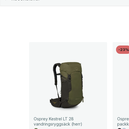
-23
Osprey Kestrel LT 28
Ospre
vandringsryggsäck (herr)
packk