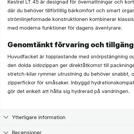
Kestrel LT 45 är designad för övernattningar och kort
där du behöver tillförlitlig bärkomfort och smart orga
strömlinjeformade konstruktionen kombinerar klassi
med moderna funktioner för dagens äventyrare.
Genomtänkt förvaring och tillgäng
Huvudfacket är topplastande med snörpstängning o
den dolda sidozippan ger direktåtkomst till packning
stretch-kilar rymmer utrustning du behöver snabbt, o
zipperfickor för småsaker. Inbyggd hydrationskompati
gör det enkelt att hålla sig hydrerad på vandringen.
Ytterligare information
Recensioner