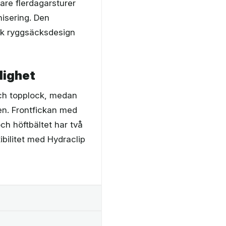
are flerdagarsturer
nisering. Den
sk ryggsäcksdesign
lighet
ch topplock, medan
en. Frontfickan med
ch höftbältet har två
bilitet med Hydraclip