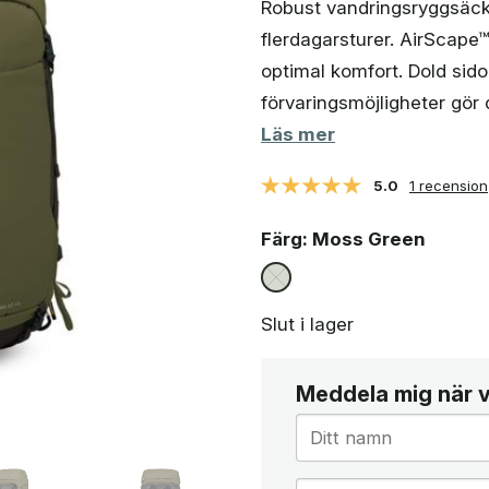
Robust vandringsryggsäck 
priset
priset
flerdagarsturer. AirScape
var:
är:
1
1
optimal komfort. Dold sid
294 kr.
079 kr.
förvaringsmöjligheter gör d
Läs mer
5.0
1 recension
Färg
: Moss Green
Slut i lager
Meddela mig när va