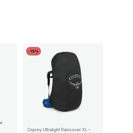
-18%
be
Osprey Ultralight Raincover XL –