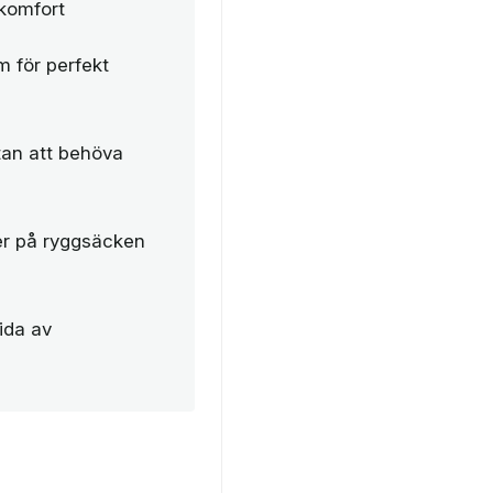
 komfort
 för perfekt
utan att behöva
ner på ryggsäcken
ida av