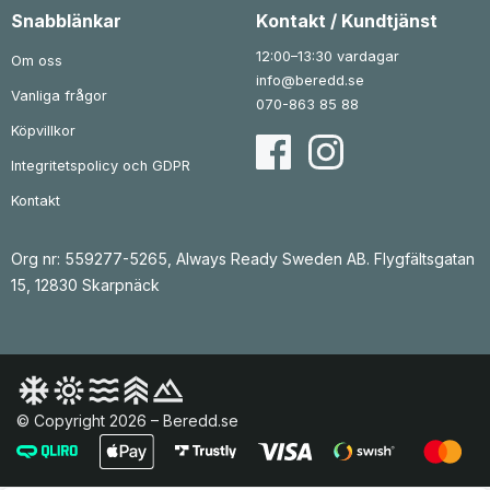
1
k
3
k
Snabblänkar
Kontakt / Kundtjänst
8
r
5
r
0
.
1
.
12:00–13:30 vardagar
Om oss
k
k
info@beredd.se
r
r
Vanliga frågor
.
.
070-863 85 88
Köpvillkor
Integritetspolicy och GDPR
Kontakt
Org nr: 559277-5265, Always Ready Sweden AB. Flygfältsgatan
15, 12830 Skarpnäck
© Copyright 2026 – Beredd.se