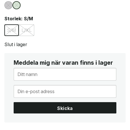
Storlek
: S/M
S/M
L/XL
Slut i lager
Meddela mig när varan finns i lager
Skicka