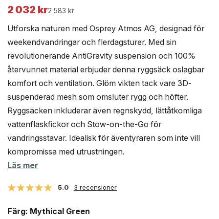
2 032
kr
Det
Det
2 583
kr
ursprungliga
nuvarande
Utforska naturen med Osprey Atmos AG, designad för
priset
priset
weekendvandringar och flerdagsturer. Med sin
var:
är:
revolutionerande AntiGravity suspension och 100%
2
2
583 kr.
032 kr.
återvunnet material erbjuder denna ryggsäck oslagbar
komfort och ventilation. Glöm vikten tack vare 3D-
suspenderad mesh som omsluter rygg och höfter.
Ryggsäcken inkluderar även regnskydd, lättåtkomliga
vattenflaskfickor och Stow-on-the-Go för
vandringsstavar. Idealisk för äventyraren som inte vill
kompromissa med utrustningen.
Läs mer
5.0
3 recensioner
Färg
: Mythical Green