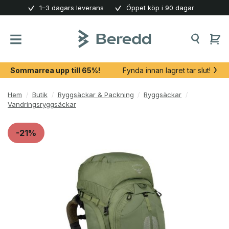
Skip
1–3 dagars leverans
Öppet köp i 90 dagar
to
content
Sommarrea upp till 65%!
Fynda innan lagret tar slut!
Hem
/
Butik
/
Ryggsäckar & Packning
/
Ryggsäckar
/
Vandringsryggsäckar
-21%