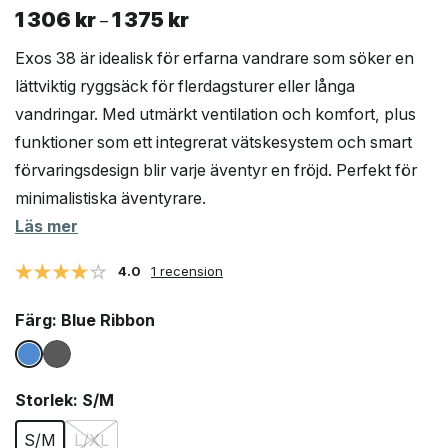
1 306
kr
1 375
kr
Prisintervall:
–
1
Exos 38 är idealisk för erfarna vandrare som söker en
306 kr
lättviktig ryggsäck för flerdagsturer eller långa
till
vandringar. Med utmärkt ventilation och komfort, plus
1
375 kr
funktioner som ett integrerat vätskesystem och smart
förvaringsdesign blir varje äventyr en fröjd. Perfekt för
minimalistiska äventyrare.
Läs mer
4.0
1 recension
Färg
: Blue Ribbon
Storlek
: S/M
S/M
L/XL