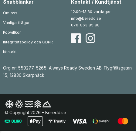
Snabblänkar
Kontakt / Kundtjänst
8
r
5
r
0
.
1
.
12:00–13:30 vardagar
Om oss
k
k
info@beredd.se
r
r
Vanliga frågor
.
.
070-863 85 88
Köpvillkor
Integritetspolicy och GDPR
Kontakt
Org nr: 559277-5265, Always Ready Sweden AB. Flygfältsgatan
15, 12830 Skarpnäck
© Copyright 2026 – Beredd.se