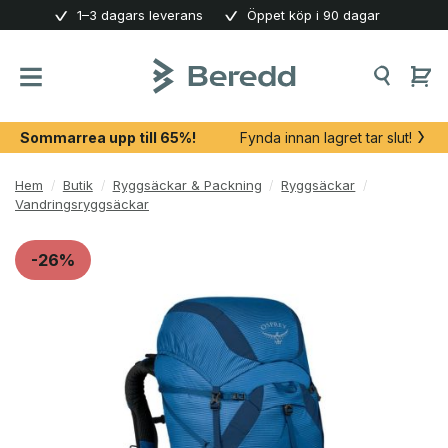
Skip
1–3 dagars leverans
Öppet köp i 90 dagar
to
content
Sommarrea upp till 65%!
Fynda innan lagret tar slut!
Hem
/
Butik
/
Ryggsäckar & Packning
/
Ryggsäckar
/
Vandringsryggsäckar
-26%