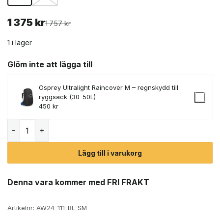
1 375
kr
Det
Det
1 757
kr
ursprungliga
nuvarande
priset
priset
1 i lager
var:
är:
1
1
Glöm inte att lägga till
757 kr.
375 kr.
Osprey Ultralight Raincover M – regnskydd till
ryggsäck (30-50L)
450
kr
Osprey Exos 38L vandringsryggsäck (herr) mängd
Lägg till i varukorg
Denna vara kommer med FRI FRAKT
Artikelnr:
AW24-111-BL-SM