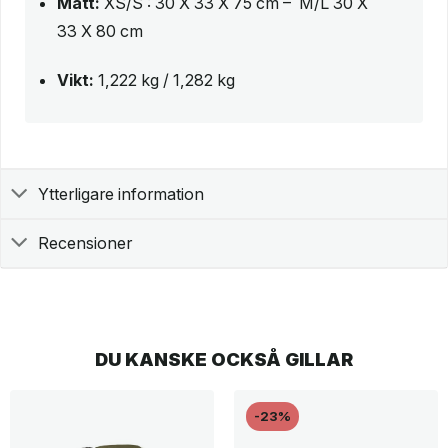
Mått:
XS/S : 30 X 33 X 75 cm – M/L 30 X
33 X 80 cm
Vikt:
1,222 kg / 1,282 kg
Ytterligare information
Recensioner
DU KANSKE OCKSÅ GILLAR
-23%