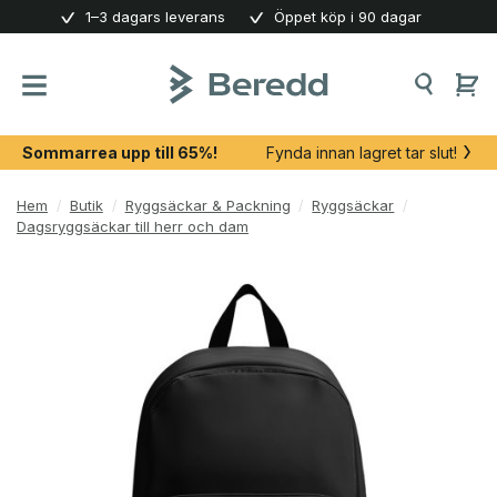
Skip
1–3 dagars leverans
Öppet köp i 90 dagar
to
content
Sommarrea upp till 65%!
Fynda innan lagret tar slut!
Hem
/
Butik
/
Ryggsäckar & Packning
/
Ryggsäckar
/
Dagsryggsäckar till herr och dam