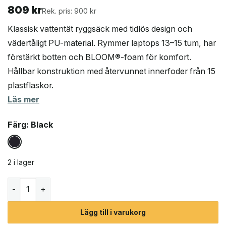
809
kr
Rek. pris: 900 kr
Klassisk vattentät ryggsäck med tidlös design och
vädertåligt PU-material. Rymmer laptops 13–15 tum, har
förstärkt botten och BLOOM®-foam för komfort.
Hållbar konstruktion med återvunnet innerfoder från 15
plastflaskor.
Läs mer
Färg
: Black
2 i lager
Tretorn Basepack vattentät ryggsäck (unisex) mängd
Lägg till i varukorg